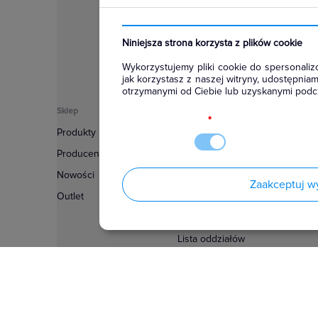
Niniejsza strona korzysta z plików cookie
Wykorzystujemy pliki cookie do spersonalizo
jak korzystasz z naszej witryny, udostępni
otrzymanymi od Ciebie lub uzyskanymi podcz
Sklep
Informacje
*
Produkty
Regulamin
Producenci
Polityka prywatności
Nowości
Regulamin usługi newsletter
Zaakceptuj w
Outlet
Zakup urządzeń z czynnikiem c
Warunki dostaw
Lista oddziałów
Konfiguratory
Najczęściej zadawane pytania
RODO