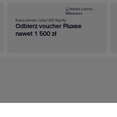
Kupuj panele i tuby LED Signify
Odbierz voucher Pluxee
nawet 1 500 zł