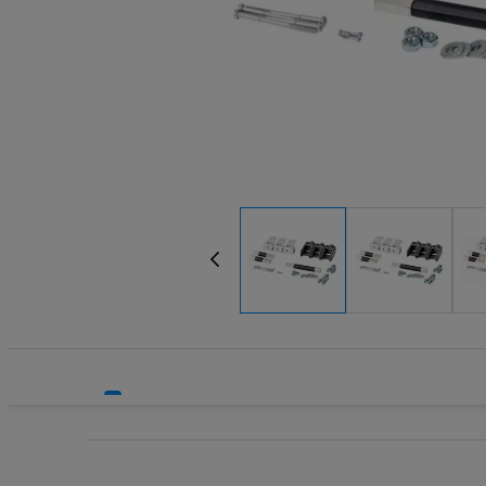
Systemy HVAC
Wyzwalacz
Technika grzewcza
Zaciski, p
Technika instalacyjna