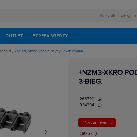
OUTLET
STREFA WIEDZY
ączniki
Zaciski, przedłużenia, szyny i okablowanie
rnej
echaniczne
ezerwowego
onów różnicowoprądowych
walaczy wyłączników mocy
+NZM3-XKRO PO
łączników i rozłączników
lektrycznych
zpośrednie
3-BIEG.
rzwiowe
lne do wyłączników i rozłączników mocy
o łączników i rozłączników
isków i przegrody
266790
akcesoria
ki i łączniki krzywkowe
834394
i zasilania
i izolacyjne
kowe
ki mocy
Na zamówienie
w elektrycznych
ocnicze
przedłużenia napędu drzwiowego
i mocy
0 SZT
e podnapięciowe