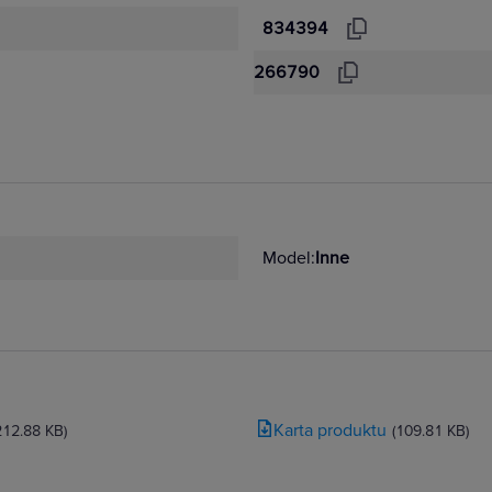
834394
266790
Model:
Inne
Karta produktu
212.88 KB)
(109.81 KB)