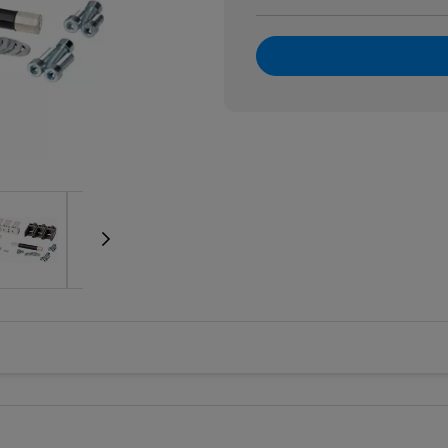
e wzrostowe
rzedłużenia, szyny i okablowanie