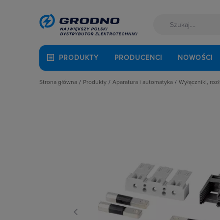
PRODUKTY
PRODUCENCI
NOWOŚCI
Strona główna
Produkty
Aparatura i automatyka
Wyłączniki, rozł
Akcesoria montażowe
Aparatura do kompensacji mocy bie
Blokady m
Aparatura i automatyka
Aparatura i urządzenia zasilania r
Bloki czł
Automatyka Budynkowa
Aparatura modułowa nn
Bloki wyz
Baterie, akumulatory
Aparatura pomiarowa
Kasety do 
Fotowoltaika
Aparatura rozruchowa do silników e
Napędy be
Kable i przewody
Aparatura średniego napięcia
Napędy d
Łączniki i gniazda
Aparatura zasilająca
Napędy zda
Narzędzia i mierniki
Automatyka przemysłowa
Obudowy d
Ochrona odgromowa
Czujniki i wyłączniki krańcowe
Osłony zac
Odzież ochronna i BHP
Elementy pasywne
Pozostałe 
Osprzęt siłowy, przenośny
Elementy sterowania i sygnalizacji
Przełączni
Oświetlenie
Optoelektronika
Przełącznik
Pompy ciepła
Przekaźniki
Rozłącznik
Prowadzenie kabli
Rozłączniki i podstawy bezpieczni
Rozłączni
Rozdzielnice i obudowy
Sterownie i zabezpieczenie silnikó
Styki pom
Sieci zewnętrzne
Wyłączniki, rozłączniki
Wałki do 
Stacje ładowania
Wyłącznik
Systemy bezpieczeństwa
Wyzwalacz