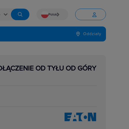
Polski


Język
Oddziały

DŁĄCZENIE OD TYŁU OD GÓRY