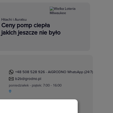
Hitachi i Auratsu
Ceny pomp ciepła
jakich jeszcze nie było
+48 508 528 926
- AiGRODNO WhatsApp (24/7)
b2b@grodno.pl
poniedziałek - piątek: 7:00 - 16:00