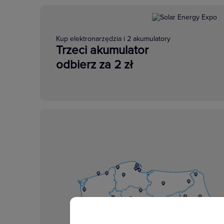
Kup elektronarzędzia i 2 akumulatory
Trzeci akumulator
odbierz za 2 zł