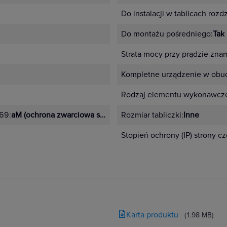
Do instalacji w tablicach rozd
Do montażu pośredniego:
Tak
Strata mocy przy prądzie zn
Kompletne urządzenie w obu
Rodzaj elementu wykonawcz
69:
aM (ochrona zwarciowa silników)
Rozmiar tabliczki:
Inne
Stopień ochrony (IP) strony c
Karta produktu
(1.98 MB)