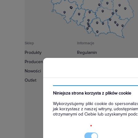
Sklep
Informacje
Produkty
Regulamin
Producenci
Polityka prywatności
Nowości
Regulamin usługi newsletter
Outlet
Zakup urządzeń z czynnikiem c
Warunki dostaw
Niniejsza strona korzysta z plików cookie
Lista oddziałów
Wykorzystujemy pliki cookie do spersonalizo
Konfiguratory
jak korzystasz z naszej witryny, udostępni
otrzymanymi od Ciebie lub uzyskanymi podcz
Najczęściej zadawane pytania
RODO
*