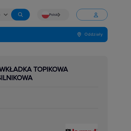
Polski


Język
Oddziały

 WKŁADKA TOPIKOWA
SILNIKOWA