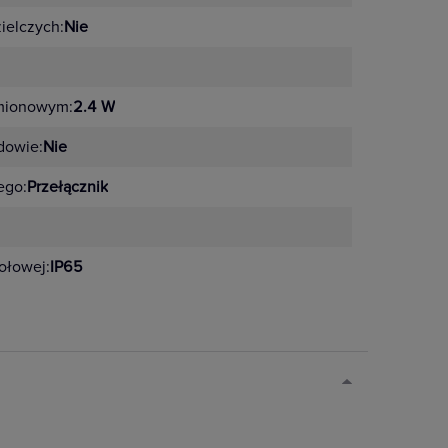
zielczych:
Nie
amionowym:
2.4 W
dowie:
Nie
ego:
Przełącznik
zołowej:
IP65