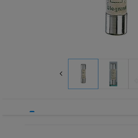
Systemy HVAC
Transform
Technika grzewcza
Wkładki be
Technika instalacyjna
Wkładki be
Wyłączniki
Wyłącznik
Wyłącznik
Wyłącznik
Wyłączniki
Wyłączniki
Wyłącznik
Wyzwalacz
Wyzwalacz
Zegary ste