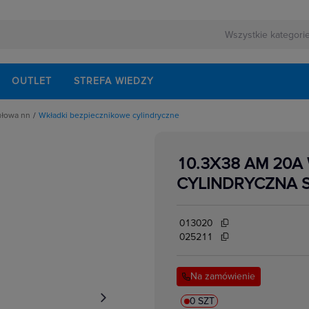
OUTLET
STREFA WIEDZY
ułowa nn
Wkładki bezpiecznikowe cylindryczne
rnej
schodowe
ezerwowego
iskrzenia
modułowe
10.3X38 AM 20A
odułowe
lektrycznych
dułowe
CYLINDRYCZNA 
ki mocy
bezpiecznikowe do wkładek cylindrycznych
akcesoria
i impulsowe
013020
 instalacyjne
 modułowe
025211
 temperatury
i bezpiecznikowe D0
kowe
 i przełączniki
Na zamówienie
w elektrycznych
ze
 modułowe
ocnicze
0 SZT
eniowe widełkowe i sztyftowe