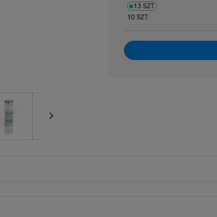
13 SZT
atory dzwonkowe
zpiecznikowe cylindryczne
10 SZT
zpiecznikowe cylindryczne miniaturowe
 i bloki różnicowoprądowe
i nadmiarowoprądowe
i przeciwpożarowe
i różnicowoprądowe z członem nadprądowym
 selektywne
 taryfowe
i zmierzchowe
e podnapięciowe
e wzrostowe
rujące analogowe i cyfrowe