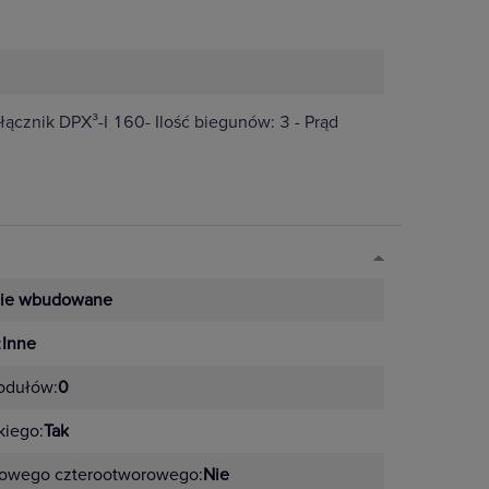
ącznik DPX³-I 160- Ilość biegunów: 3 - Prąd
nie wbudowane
:
Inne
odułów:
0
kiego:
Tak
łowego czterootworowego:
Nie