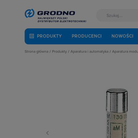
PRODUKTY
PRODUCENCI
NOWOŚCI
Strona główna
Produkty
Aparatura i automatyka
Aparatura mod
Akcesoria montażowe
Aparatura do kompensacji mocy bie
Automaty 
Aparatura i automatyka
Aparatura i urządzenia zasilania r
Detektory 
Automatyka Budynkowa
Aparatura modułowa nn
Dzwonki 
Baterie, akumulatory
Aparatura pomiarowa
Gniazda m
Fotowoltaika
Aparatura rozruchowa do silników e
Lampki mo
Kable i przewody
Aparatura średniego napięcia
Ograniczni
Łączniki i gniazda
Aparatura zasilająca
Podstawy 
Narzędzia i mierniki
Automatyka przemysłowa
Pozostałe 
Ochrona odgromowa
Czujniki i wyłączniki krańcowe
Przekaźnik
Odzież ochronna i BHP
Elementy pasywne
Przekaźniki
Osprzęt siłowy, przenośny
Elementy sterowania i sygnalizacji
Przyciski
Oświetlenie
Optoelektronika
Regulatory
Pompy ciepła
Przekaźniki
Rozłącznik
Prowadzenie kabli
Rozłączniki i podstawy bezpieczni
Rozłączniki
Rozdzielnice i obudowy
Sterownie i zabezpieczenie silnikó
Ściemniac
Sieci zewnętrzne
Wyłączniki, rozłączniki
Styczniki
Stacje ładowania
Styki pom
Systemy bezpieczeństwa
Szyny łącz