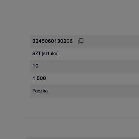
3245060130206
SZT
[sztuka]
10
1 500
Paczka