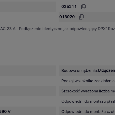
025211
013020
 AC 23 A - Podłączenie identyczne jak odpowiedający DPX³ Rozł
Budowa urządzenia:
Urządze
Rodzaj wskaźnika zadziałania
Szerokość wyrażona liczbą m
Odpowiedni do montażu płas
690 V
Odpowiedni do montażu czo