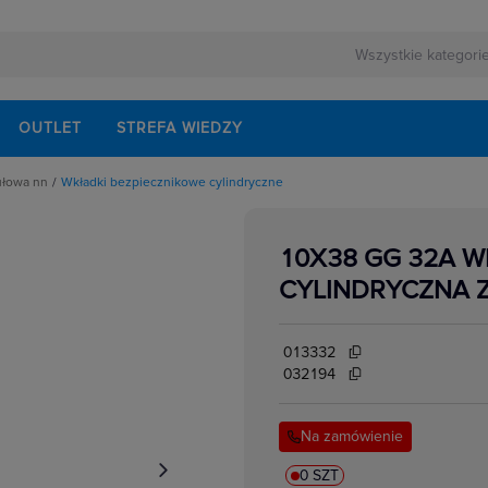
OUTLET
STREFA WIEDZY
ułowa nn
Wkładki bezpiecznikowe cylindryczne
rnej
schodowe
ezerwowego
iskrzenia
modułowe
10X38 GG 32A 
odułowe
lektrycznych
dułowe
CYLINDRYCZNA 
ki mocy
bezpiecznikowe do wkładek cylindrycznych
akcesoria
i impulsowe
013332
 instalacyjne
 modułowe
032194
 temperatury
i bezpiecznikowe D0
kowe
 i przełączniki
Na zamówienie
w elektrycznych
ze
 modułowe
ocnicze
0 SZT
eniowe widełkowe i sztyftowe