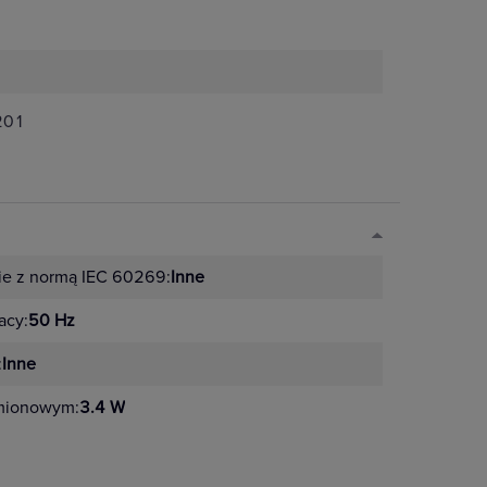
-201
ie z normą IEC 60269:
Inne
acy:
50 Hz
:
Inne
amionowym:
3.4 W