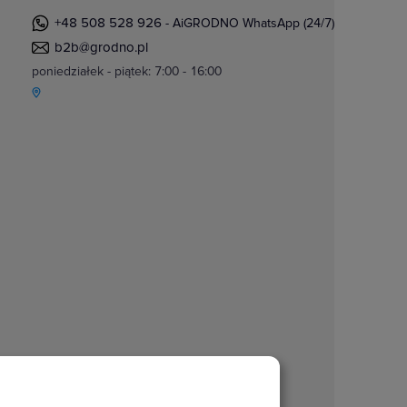
+48 508 528 926
- AiGRODNO WhatsApp (24/7)
b2b@grodno.pl
poniedziałek - piątek: 7:00 - 16:00