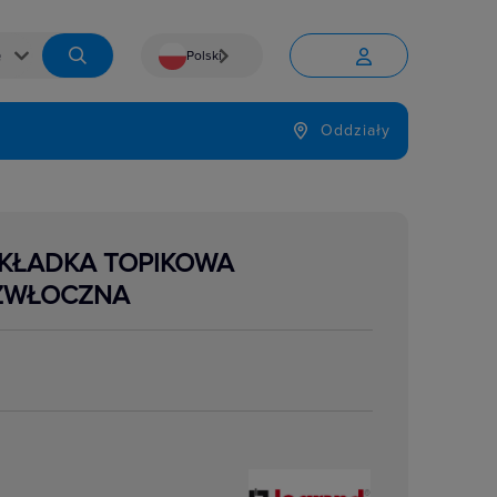
Polski


Język
Oddziały

WKŁADKA TOPIKOWA
ZWŁOCZNA