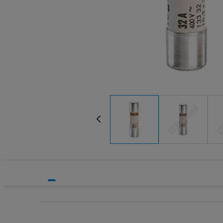
Systemy HVAC
Transform
Technika grzewcza
Wkładki be
Technika instalacyjna
Wkładki be
Wyłączniki
Wyłącznik
Wyłącznik
Wyłącznik
Wyłączniki
Wyłączniki
Wyłącznik
Wyzwalacz
Wyzwalacz
Zegary ste