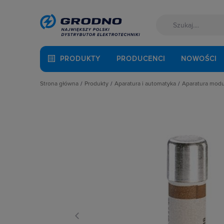
PRODUKTY
PRODUCENCI
NOWOŚCI
Strona główna
Produkty
Aparatura i automatyka
Aparatura mod
Akcesoria montażowe
Aparatura do kompensacji mocy bie
Automaty 
Aparatura i automatyka
Aparatura i urządzenia zasilania r
Detektory 
Automatyka Budynkowa
Aparatura modułowa nn
Dzwonki 
Baterie, akumulatory
Aparatura pomiarowa
Gniazda m
Fotowoltaika
Aparatura rozruchowa do silników e
Lampki mo
Kable i przewody
Aparatura średniego napięcia
Ograniczni
Łączniki i gniazda
Aparatura zasilająca
Podstawy 
Narzędzia i mierniki
Automatyka przemysłowa
Pozostałe 
Ochrona odgromowa
Czujniki i wyłączniki krańcowe
Przekaźnik
Odzież ochronna i BHP
Elementy pasywne
Przekaźniki
Osprzęt siłowy, przenośny
Elementy sterowania i sygnalizacji
Przyciski
Oświetlenie
Optoelektronika
Regulatory
Pompy ciepła
Przekaźniki
Rozłącznik
Prowadzenie kabli
Rozłączniki i podstawy bezpieczni
Rozłączniki
Rozdzielnice i obudowy
Sterownie i zabezpieczenie silnikó
Ściemniac
Sieci zewnętrzne
Wyłączniki, rozłączniki
Styczniki
Stacje ładowania
Styki pom
Systemy bezpieczeństwa
Szyny łącz