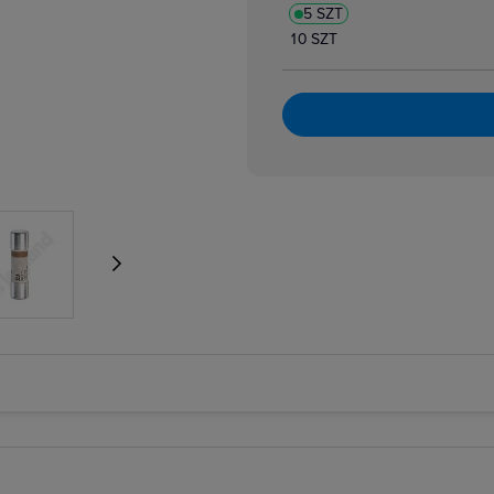
5 SZT
atory dzwonkowe
zpiecznikowe cylindryczne
10 SZT
zpiecznikowe cylindryczne miniaturowe
 i bloki różnicowoprądowe
i nadmiarowoprądowe
i przeciwpożarowe
i różnicowoprądowe z członem nadprądowym
 selektywne
 taryfowe
i zmierzchowe
e podnapięciowe
e wzrostowe
rujące analogowe i cyfrowe