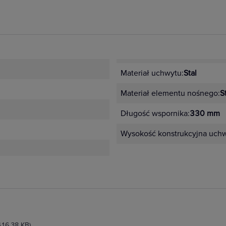
Materiał uchwytu:
Stal
Materiał elementu nośnego:
S
Długość wspornika:
330 mm
Wysokość konstrukcyjna uch
416.38 KB)