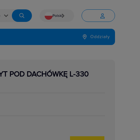
Polski


Język
Oddziały

YT POD DACHÓWKĘ L-330