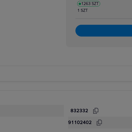
1263 SZT
1 SZT
832332
91102402