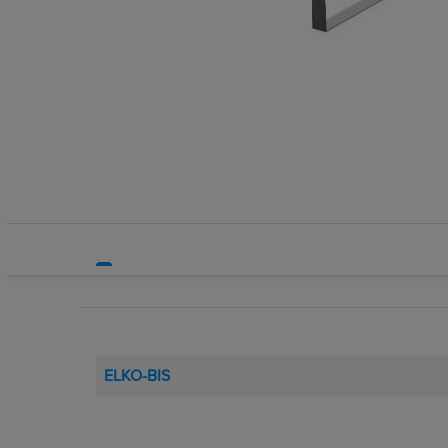
Systemy bezpieczeństwa
Systemy HVAC
Technika grzewcza
Technika instalacyjna
ELKO-BIS