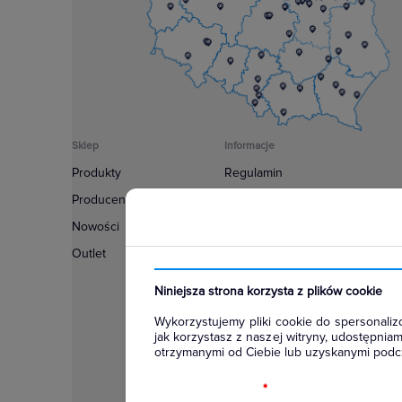
Sklep
Informacje
Produkty
Regulamin
Producenci
Polityka prywatności
Nowości
Regulamin usługi newsletter
Outlet
Zakup urządzeń z czynnikiem c
Warunki dostaw
Niniejsza strona korzysta z plików cookie
Lista oddziałów
Wykorzystujemy pliki cookie do spersonalizo
Konfiguratory
jak korzystasz z naszej witryny, udostępni
otrzymanymi od Ciebie lub uzyskanymi podcz
Najczęściej zadawane pytania
RODO
*