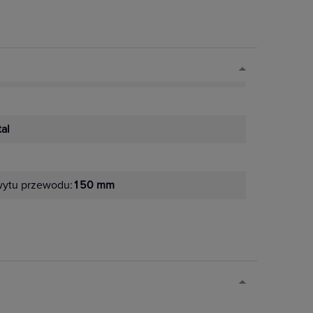
tal
wytu przewodu:
150 mm