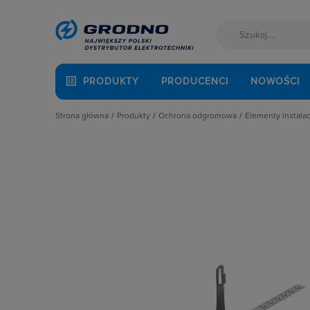
PRODUKTY
PRODUCENCI
NOWOŚCI
Strona główna
Produkty
Ochrona odgromowa
Elementy instala
Akcesoria montażowe
Bednarka i drut odgromowy
Akcesoria d
Aparatura i automatyka
Elementy instalacji odgromowej
Elementy mo
Automatyka Budynkowa
Ograniczniki przepięć
Elementy na
Baterie, akumulatory
Maszty i ig
Fotowoltaika
Obejmy
Kable i przewody
Obudowy złą
Kuchnia i łazienka
Opaski uzie
Łączniki i gniazda
Pozostałe e
Narzędzia i mierniki
Rury odgrom
Ochrona odgromowa
Uchwyty be
Odzież ochronna i BHP
Uchwyty da
Osprzęt siłowy, przenośny
Uchwyty do 
Oświetlenie
Uchwyty ści
Pompy ciepła
Pręty odgr
Prowadzenie kabli
Zaciski i zł
Rozdzielnice i obudowy
Złącza rynn
Sieci zewnętrzne
Złącza ziem
Stacje ładowania