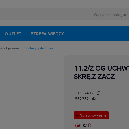
OUTLET
STREFA WIEDZY
cji odgromowej
Uchwyty dachowe
o uziomów
ntażowe do masztów i iglic odgromowych
ciągowe i naprężne
11.2/Z OG UCHW
lice odgromowe
SKRĘ.Z ZACZ
cz kontrolnych
miające
lementy
owe i akcesoria
91102402
tonowe
chowe
832332
rur spustowych
enne
omowe uziomowe
Na zamówienie
ącza odgromowe
owe
ne
0 SZT