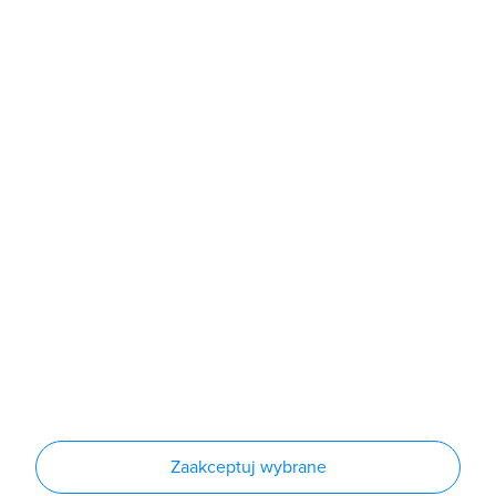
poniedziałek - piątek: 7:00 - 16:00
Sklep
Produkty
Producenci
Nowości
Outlet
Informacje
Regulamin
Polityka prywatności
Regulamin usługi newsletter
Zakup urządzeń z czynnikiem chłodniczym
Warunki dostaw
Lista oddziałów
Konfiguratory
Zaakceptuj wybrane
Najczęściej zadawane pytania