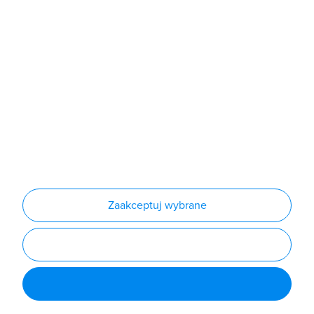
Produkty
Producenci
Nowości
Outlet
Informacje
Regulamin
Polityka prywatności
Regulamin usługi newsletter
Zakup urządzeń z czynnikiem chłodniczym
Warunki dostaw
Lista oddziałów
Konfiguratory
Zaakceptuj wybrane
Najczęściej zadawane pytania
RODO
Powered by
Certusoft
Social media