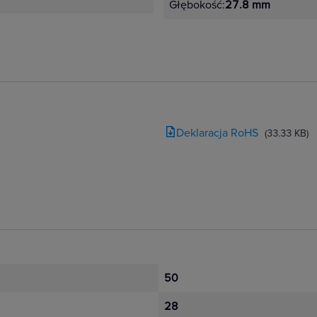
Głębokość:
27.8 mm
Deklaracja RoHS
(33.33 KB)
50
28