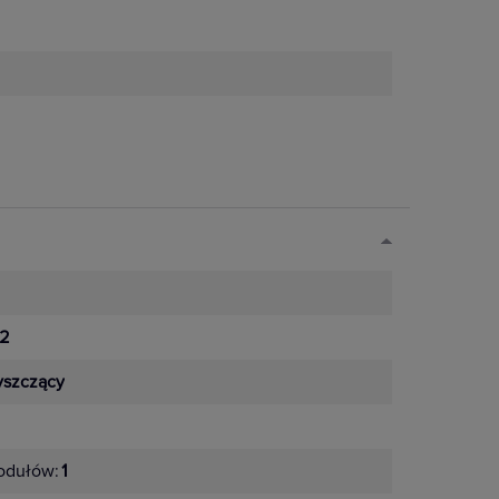
2
yszczący
odułów:
1