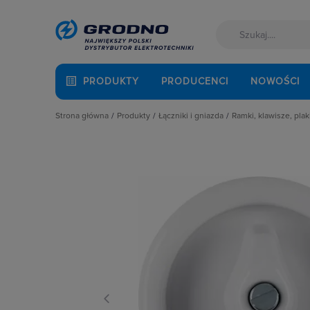
PRODUKTY
PRODUCENCI
NOWOŚCI
Strona główna
Produkty
Łączniki i gniazda
Ramki, klawisze, plak
Akcesoria montażowe
Akcesoria
Klawisze
Aparatura i automatyka
Gniazda
Plakietki, zaśle
Automatyka Budynkowa
Łączniki instalacyjne
Ramki
Baterie, akumulatory
Osprzęt M45
Fotowoltaika
Przyciski
Kable i przewody
Puszki instalacyjne
Łączniki i gniazda
Ramki, klawisze, plakietki
Narzędzia i mierniki
Ściemniacze
Ochrona odgromowa
Słupki i kolumny zasilające
Odzież ochronna i BHP
Termostaty i regulatory
Osprzęt siłowy, przenośny
Oświetlenie
Pompy ciepła
Prowadzenie kabli
Rozdzielnice i obudowy
Sieci zewnętrzne
Stacje ładowania
Systemy bezpieczeństwa