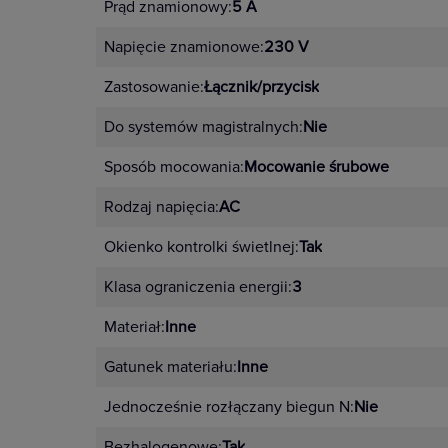
Prąd znamionowy:
5 A
Napięcie znamionowe:
230 V
Zastosowanie:
Łącznik/przycisk
Do systemów magistralnych:
Nie
Sposób mocowania:
Mocowanie śrubowe
Rodzaj napięcia:
AC
Okienko kontrolki świetlnej:
Tak
Klasa ograniczenia energii:
3
Materiał:
Inne
Gatunek materiału:
Inne
Jednocześnie rozłączany biegun N:
Nie
Bezhalogenowe:
Tak