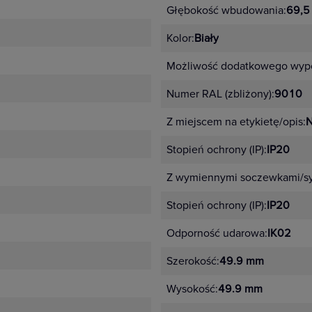
Głębokość wbudowania:
69,5
Kolor:
Biały
Możliwość dodatkowego wypo
Numer RAL (zbliżony):
9010
Z miejscem na etykietę/opis:
N
Stopień ochrony (IP):
IP20
Z wymiennymi soczewkami/s
Stopień ochrony (IP):
IP20
Odporność udarowa:
IK02
Szerokość:
49.9 mm
Wysokość:
49.9 mm