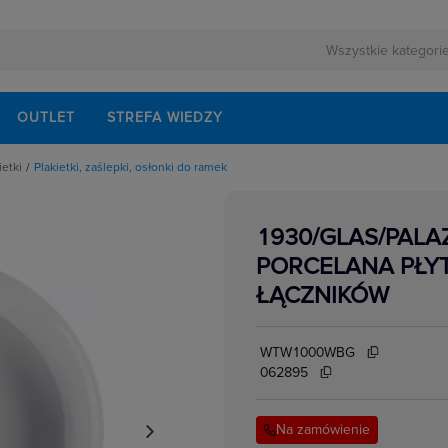
OUTLET
STREFA WIEDZY
ietki
Plakietki, zaślepki, osłonki do ramek
pki, osłonki do ramek
1930/GLAS/PALA
PORCELANA PŁY
ŁĄCZNIKÓW
WTW1000WBG
062895
Na zamówienie