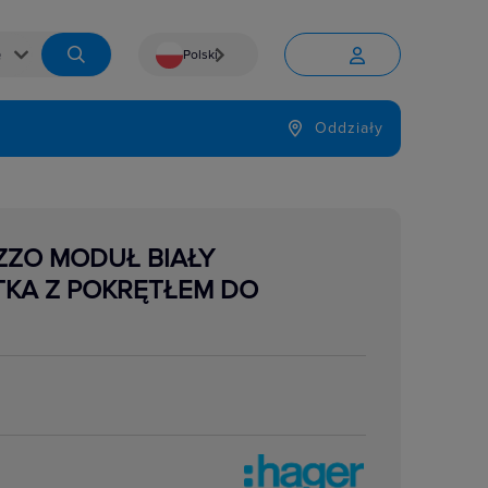
Polski


Język
Oddziały

ZZO MODUŁ BIAŁY
TKA Z POKRĘTŁEM DO