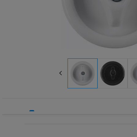
Systemy HVAC
Technika grzewcza
Technika instalacyjna