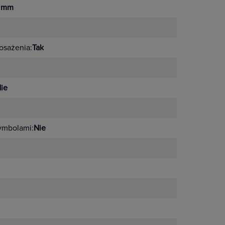
 mm
sażenia:
Tak
ie
ymbolami:
Nie