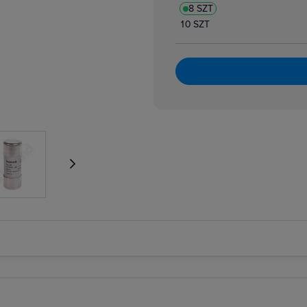
8 SZT
atory dzwonkowe
zpiecznikowe cylindryczne
10 SZT
zpiecznikowe cylindryczne miniaturowe
 i bloki różnicowoprądowe
i nadmiarowoprądowe
i przeciwpożarowe
i różnicowoprądowe z członem nadprądowym
 selektywne
 taryfowe
i zmierzchowe
e podnapięciowe
e wzrostowe
rujące analogowe i cyfrowe