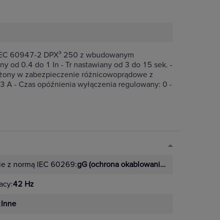
mą IEC 60947-2 DPX³ 250 z wbudowanym
 od 0.4 do 1 In - Tr nastawiany od 3 do 15 sek. -
sażony w zabezpieczenie różnicowoprądowe z
3 A - Czas opóźnienia wyłączenia regulowany: 0 -
ie z normą IEC 60269:
gG (ochrona okablowania/urządzeń)
acy:
42 Hz
:
Inne