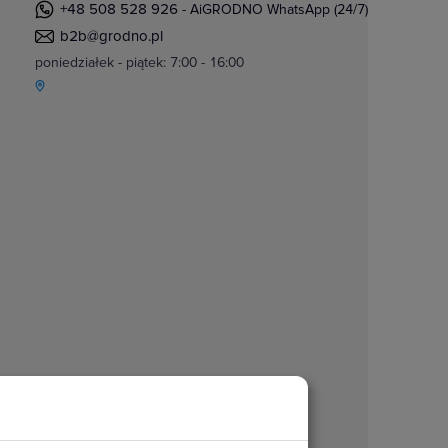
+48 508 528 926
- AiGRODNO WhatsApp (24/7)
b2b@grodno.pl
poniedziałek - piątek: 7:00 - 16:00