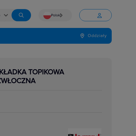
Polski


Język
Oddziały

WKŁADKA TOPIKOWA
ZWŁOCZNA