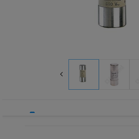
Systemy bezpieczeństwa
Transform
Systemy HVAC
Wkładki be
Technika grzewcza
Wkładki be
Technika instalacyjna
Wyłączniki
Wyłącznik
Wyłącznik
Wyłącznik
Wyłączniki
Wyłączniki
Wyłącznik
Wyzwalacz
Wyzwalacz
Zegary ste