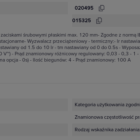
020495
015325
ne z zaciskami śrubowymi płaskimi max. 120 mm- Zgodne z nor
jonarne- Wyzwalacz przeciążeniowy - termiczny:- lr nastawiany
stawiany od 1.5 do 10 lr - tm nastawiany od 0 do 0.5s - Wypo
V~) - Prąd znamionowy różnicowy regulowany: 0,03 - 0,3 - 1 - 
dna opcja - 0s) - Ilość biegunów: 4 - Prąd znamionowy: 100 A
Kategoria użytkowania zgodn
Znamionowa częstotliwość pr
Rodzaj wskaźnika zadziałania