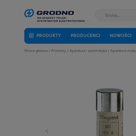
PRODUKTY
PRODUCENCI
NOWOŚCI
Strona główna
Produkty
Aparatura i automatyka
Aparatura mod
Akcesoria montażowe
Aparatura do kompensacji mocy bie
Automaty 
Aparatura i automatyka
Aparatura i urządzenia zasilania r
Detektory 
Automatyka Budynkowa
Aparatura modułowa nn
Dzwonki 
Baterie, akumulatory
Aparatura pomiarowa
Gniazda m
Fotowoltaika
Aparatura rozruchowa do silników e
Lampki mo
Kable i przewody
Aparatura średniego napięcia
Ograniczni
Kuchnia i łazienka
Aparatura zasilająca
Podstawy 
Łączniki i gniazda
Automatyka przemysłowa
Pozostałe 
Narzędzia i mierniki
Czujniki i wyłączniki krańcowe
Przekaźnik
Ochrona odgromowa
Elementy pasywne
Przekaźniki
Odzież ochronna i BHP
Elementy sterowania i sygnalizacji
Przyciski
Osprzęt siłowy, przenośny
Optoelektronika
Regulatory
Oświetlenie
Przekaźniki
Rozłącznik
Pompy ciepła
Rozłączniki i podstawy bezpieczni
Rozłączniki
Prowadzenie kabli
Sterownie i zabezpieczenie silnikó
Ściemniac
Rozdzielnice i obudowy
Wyłączniki, rozłączniki
Styczniki
Sieci zewnętrzne
Styki pom
Stacje ładowania
Szyny łącz