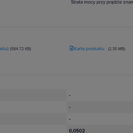
Strata mocy przy prądzie zn
ktu)
Karta produktu
(584.72 KB)
(2.35 MB)
-
-
-
0,0502