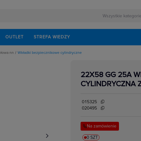
OUTLET
STREFA WIEDZY
ułowa nn
Wkładki bezpiecznikowe cylindryczne
rnej
schodowe
ezerwowego
iskrzenia
modułowe
22X58 GG 25A 
odułowe
lektrycznych
dułowe
CYLINDRYCZNA 
ki mocy
bezpiecznikowe do wkładek cylindrycznych
akcesoria
i impulsowe
015325
 instalacyjne
 modułowe
020495
 temperatury
i bezpiecznikowe D0
kowe
 i przełączniki
Na zamówienie
w elektrycznych
ze
 modułowe
ocnicze
0 SZT
eniowe widełkowe i sztyftowe