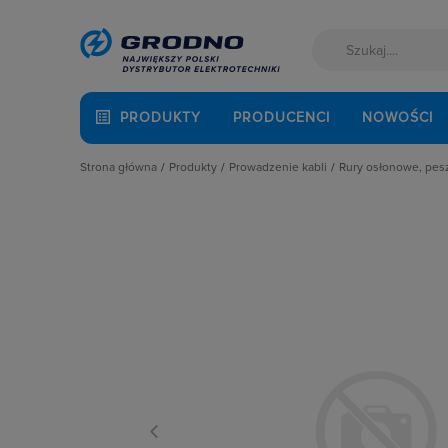
PRODUKTY
PRODUCENCI
NOWOŚCI
Strona główna
Produkty
Prowadzenie kabli
Rury osłonowe, pes
Akcesoria montażowe
Dławnice kablowe i przepusty
Elementy łącze
Aparatura i automatyka
Kanały i listwy elektroinstalacyjne
Elementy łącze
Automatyka Budynkowa
Kanały metalowe i trasy kablowe
Elemety dodatk
Baterie, akumulatory
Osprzęt do linii napowietrznych
Osłony i wężyk
Fotowoltaika
Rury osłonowe, peszle, węże
Pierścienie usz
Kable i przewody
Studnie kablowe
Rury elektroins
Kuchnia i łazienka
Systemy instalacji podpodłogowych
Rury elektroin
Łączniki i gniazda
Systemy oznaczania kabli
Rury elektroins
Narzędzia i mierniki
Systemy przeciwpożarowe
Rury osłonowe
Ochrona odgromowa
Rury osłonowe 
Odzież ochronna i BHP
Rury osłonowe 
Osprzęt siłowy, przenośny
Rury osłonowe 
Oświetlenie
Rury osłonowe 
Pompy ciepła
Rury osłonowe
Prowadzenie kabli
Węże elastycz
Rozdzielnice i obudowy
Sieci zewnętrzne
Stacje ładowania