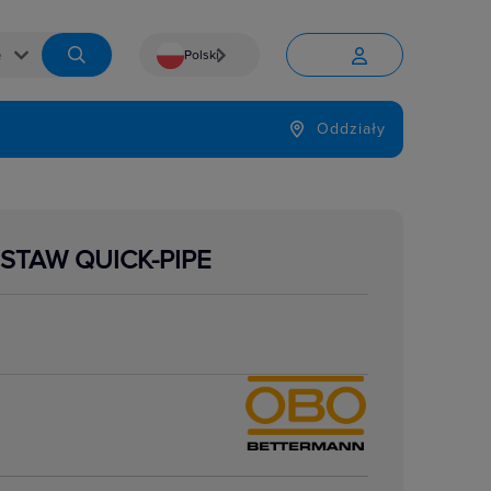
Polski


Język
Oddziały

ESTAW QUICK-PIPE