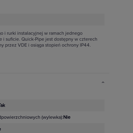
o i rurki instalacyjnej w ramach jednego
i suficie. Quick-Pipe jest dostępny w czterech
y przez VDE i osiąga stopień ochrony IP44.
.
Tak
odpowierzchniowych (wylewka):
Nie
e