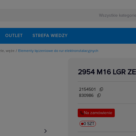
OUTLET
STREFA WIEDZY
zle, węże
Elementy łączeniowe do rur elektronstalacyjnych
niowe do rur elektronstalacyjnych
niowe do węży elastycznych matalowych
owe do rur osłonowych
2954 M16 LGR Z
i osłonowe
czelniające do rur osłonowych
talacyjne gładkie z tworzywa
stalacyjne karbowane peszle
2154501
talacyjne karbowane peszle z pilotem
 do światłowodów
830986
dzielone
gładkie z tworzywa
karbowane w kręgach z tworzywa
Na zamówienie
karbowane w sztangach z tworzywa
 metalowe
ne metalowe
0 SZT