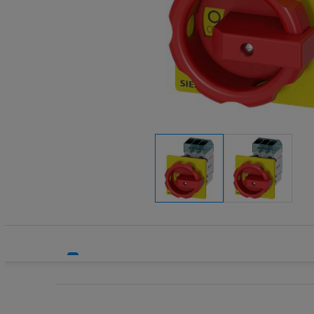
Systemy HVAC
Wyzwalacz
Technika grzewcza
Zaciski, p
Technika instalacyjna