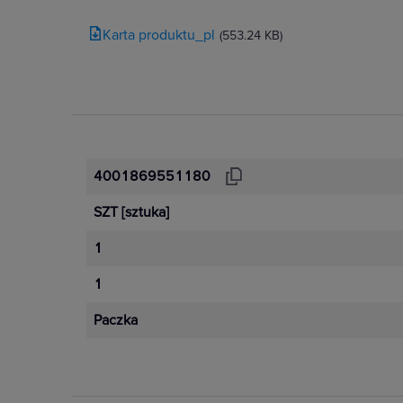
Karta produktu_pl
(553.24 KB)
4001869551180
SZT
[sztuka]
P
1
1
Paczka