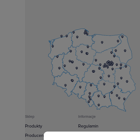
Izolowanie od napięcia
Sklep
Informacje
Produkty
Regulamin
Producenci
Polityka prywatności