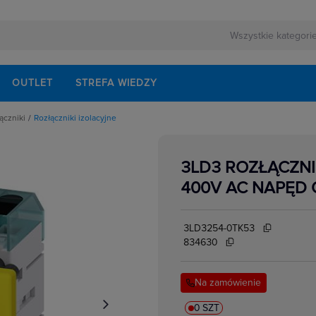
OUTLET
STREFA WIEDZY
ączniki
Rozłączniki izolacyjne
rnej
echaniczne
ezerwowego
onów różnicowoprądowych
walaczy wyłączników mocy
3LD3 ROZŁĄCZNI
łączników i rozłączników
lektrycznych
zpośrednie
400V AC NAPĘD
rzwiowe
lne do wyłączników i rozłączników mocy
o łączników i rozłączników
isków i przegrody
3LD3254-0TK53
akcesoria
ki i łączniki krzywkowe
834630
i zasilania
i izolacyjne
kowe
ki mocy
Na zamówienie
w elektrycznych
ocnicze
przedłużenia napędu drzwiowego
i mocy
0 SZT
e podnapięciowe