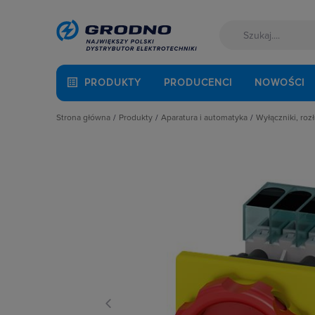
PRODUKTY
PRODUCENCI
NOWOŚCI
Strona główna
Produkty
Aparatura i automatyka
Wyłączniki, rozł
Akcesoria montażowe
Aparatura do kompensacji mocy bie
Blokady m
Aparatura i automatyka
Aparatura i urządzenia zasilania r
Bloki czł
Automatyka Budynkowa
Aparatura modułowa nn
Bloki wyz
Baterie, akumulatory
Aparatura pomiarowa
Kasety do 
Fotowoltaika
Aparatura rozruchowa do silników e
Napędy be
Kable i przewody
Aparatura średniego napięcia
Napędy d
Łączniki i gniazda
Aparatura zasilająca
Napędy zda
Narzędzia i mierniki
Automatyka przemysłowa
Obudowy d
Ochrona odgromowa
Czujniki i wyłączniki krańcowe
Osłony zac
Odzież ochronna i BHP
Elementy pasywne
Pozostałe 
Osprzęt siłowy, przenośny
Elementy sterowania i sygnalizacji
Przełączni
Oświetlenie
Optoelektronika
Przełącznik
Pompy ciepła
Przekaźniki
Rozłącznik
Prowadzenie kabli
Rozłączniki i podstawy bezpieczni
Rozłączni
Rozdzielnice i obudowy
Sterownie i zabezpieczenie silnikó
Styki pom
Sieci zewnętrzne
Wyłączniki, rozłączniki
Wałki do 
Stacje ładowania
Wyłącznik
Systemy bezpieczeństwa
Wyzwalacz