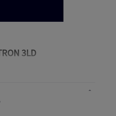
NTRON 3LD
Montaż tablicowy,
modułowy, na
płycie,
i w oddzielnej
)
obudowie.