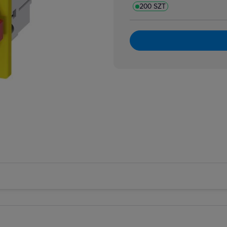
200 SZT
e wzrostowe
rzedłużenia, szyny i okablowanie