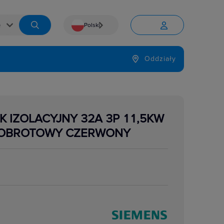
Polski


Język
Oddziały

K IZOLACYJNY 32A 3P 11,5KW
 OBROTOWY CZERWONY