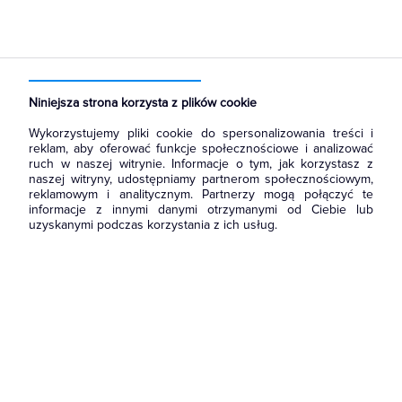
Strona główna
Produkty
Aparatura i automatyka
Sterownie i zabezpieczenie silników elektrycznych
Przekaźniki przeciążeniowe
Niniejsza strona korzysta z plików cookie
Wykorzystujemy pliki cookie do spersonalizowania treści i
reklam, aby oferować funkcje społecznościowe i analizować
ruch w naszej witrynie. Informacje o tym, jak korzystasz z
naszej witryny, udostępniamy partnerom społecznościowym,
reklamowym i analitycznym. Partnerzy mogą połączyć te
informacje z innymi danymi otrzymanymi od Ciebie lub
uzyskanymi podczas korzystania z ich usług.