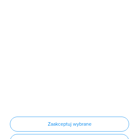
Sklep
Produkty
Producenci
Nowości
Outlet
Informacje
Regulamin
Polityka prywatności
Regulamin usługi newsletter
Zakup urządzeń z czynnikiem chłodniczym
Warunki dostaw
Lista oddziałów
Konfiguratory
Zaakceptuj wybrane
Najczęściej zadawane pytania
RODO