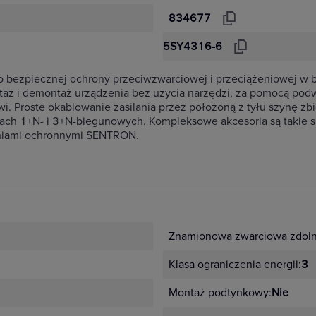
834677
5SY4316-6
ezpiecznej ochrony przeciwzwarciowej i przeciążeniowej w b
taż i demontaż urządzenia bez użycia narzędzi, za pomocą p
i. Proste okablowanie zasilania przez położoną z tyłu szynę z
ersjach 1+N- i 3+N-biegunowych. Kompleksowe akcesoria są taki
eniami ochronnymi SENTRON.
Znamionowa zwarciowa zdolno
Klasa ograniczenia energii:
3
Montaż podtynkowy:
Nie