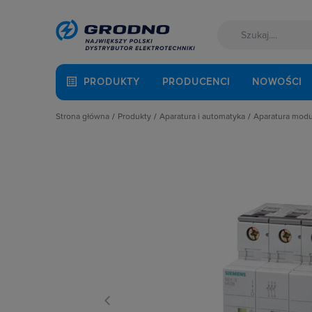
PRODUKTY
PRODUCENCI
NOWOŚCI
Strona główna
Produkty
Aparatura i automatyka
Aparatura mod
Akcesoria montażowe
Aparatura do kompensacji mocy bie
Automaty 
Aparatura i automatyka
Aparatura i urządzenia zasilania r
Detektory 
Automatyka Budynkowa
Aparatura modułowa nn
Dzwonki 
Baterie, akumulatory
Aparatura pomiarowa
Gniazda m
Fotowoltaika
Aparatura rozruchowa do silników e
Lampki mo
Kable i przewody
Aparatura średniego napięcia
Ograniczni
Łączniki i gniazda
Aparatura zasilająca
Podstawy 
Narzędzia i mierniki
Automatyka przemysłowa
Pozostałe 
Ochrona odgromowa
Czujniki i wyłączniki krańcowe
Przekaźnik
Odzież ochronna i BHP
Elementy pasywne
Przekaźniki
Osprzęt siłowy, przenośny
Elementy sterowania i sygnalizacji
Przyciski
Oświetlenie
Optoelektronika
Regulatory
Pompy ciepła
Przekaźniki
Rozłącznik
Prowadzenie kabli
Rozłączniki i podstawy bezpieczni
Rozłączniki
Rozdzielnice i obudowy
Sterownie i zabezpieczenie silnikó
Ściemniac
Sieci zewnętrzne
Wyłączniki, rozłączniki
Styczniki
Stacje ładowania
Styki pom
Systemy bezpieczeństwa
Szyny łącz