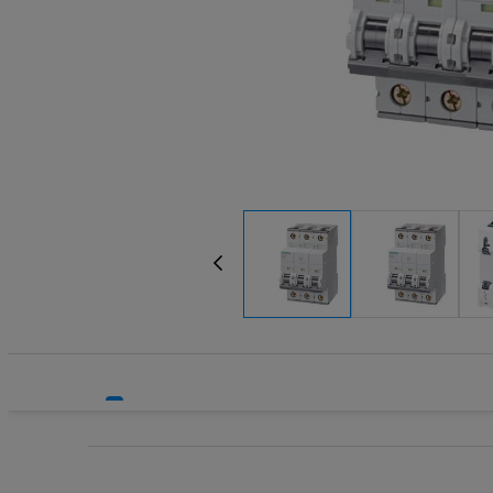
Systemy HVAC
Transform
Technika grzewcza
Wkładki be
Technika instalacyjna
Wkładki be
Wyłączniki
Wyłącznik
Wyłącznik
Wyłącznik
Wyłączniki
Wyłączniki
Wyłącznik
Wyzwalacz
Wyzwalacz
Zegary ste