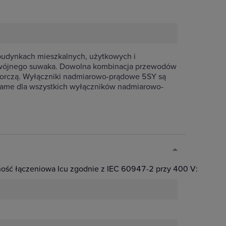
udynkach mieszkalnych, użytkowych i
odwójnego suwaka. Dowolna kombinacja przewodów
biorczą. Wyłączniki nadmiarowo-prądowe 5SY są
e same dla wszystkich wyłączników nadmiarowo-
ść łączeniowa Icu zgodnie z IEC 60947-2 przy 400 V:
20 kA