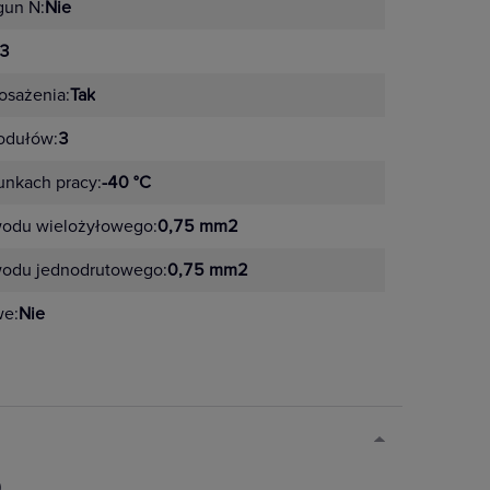
gun N:
Nie
3
sażenia:
Tak
odułów:
3
unkach pracy:
-40 °C
wodu wielożyłowego:
0,75 mm2
wodu jednodrutowego:
0,75 mm2
we:
Nie
)