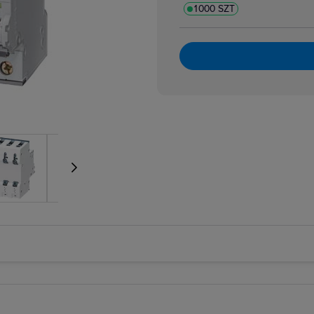
1000 SZT
atory dzwonkowe
zpiecznikowe cylindryczne
zpiecznikowe cylindryczne miniaturowe
 i bloki różnicowoprądowe
i nadmiarowoprądowe
i przeciwpożarowe
i różnicowoprądowe z członem nadprądowym
 selektywne
 taryfowe
i zmierzchowe
e podnapięciowe
e wzrostowe
rujące analogowe i cyfrowe