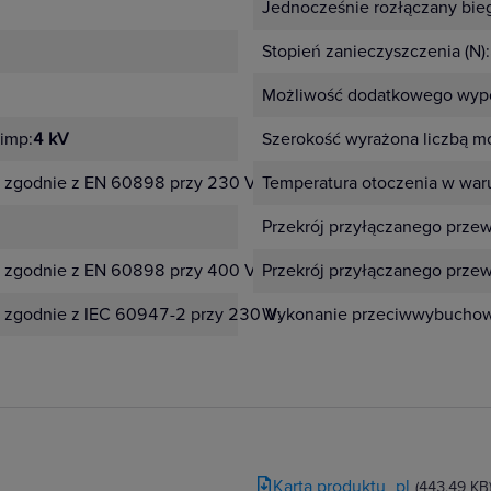
Jednocześnie rozłączany bie
Stopień zanieczyszczenia (N):
Możliwość dodatkowego wypo
imp:
4 kV
Szerokość wyrażona liczbą m
 zgodnie z EN 60898 przy 230 V:
10 kA
Temperatura otoczenia w war
Przekrój przyłączanego prze
 zgodnie z EN 60898 przy 400 V:
10 kA
Przekrój przyłączanego prze
 zgodnie z IEC 60947-2 przy 230 V:
20 kA
Wykonanie przeciwwybucho
Karta produktu_pl
(443.49 KB