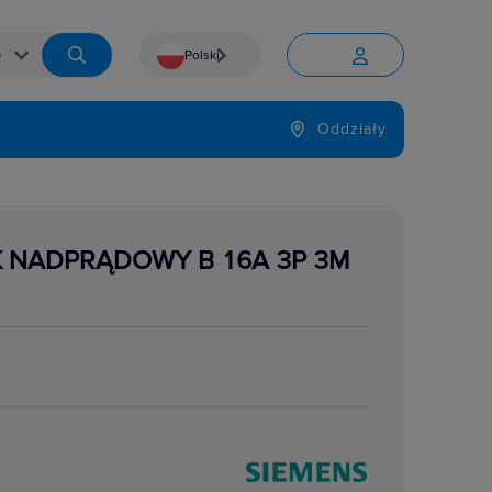
Polski


Język
Oddziały

K NADPRĄDOWY B 16A 3P 3M