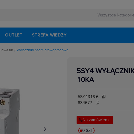
OUTLET
STREFA WIEDZY
ułowa nn
Wyłączniki nadmiarowoprądowe
rnej
schodowe
ezerwowego
iskrzenia
modułowe
5SY4 WYŁĄCZNI
odułowe
lektrycznych
dułowe
10KA
ki mocy
bezpiecznikowe do wkładek cylindrycznych
akcesoria
i impulsowe
5SY4316-6
 instalacyjne
 modułowe
834677
 temperatury
i bezpiecznikowe D0
kowe
 i przełączniki
Na zamówienie
w elektrycznych
ze
 modułowe
ocnicze
0 SZT
eniowe widełkowe i sztyftowe