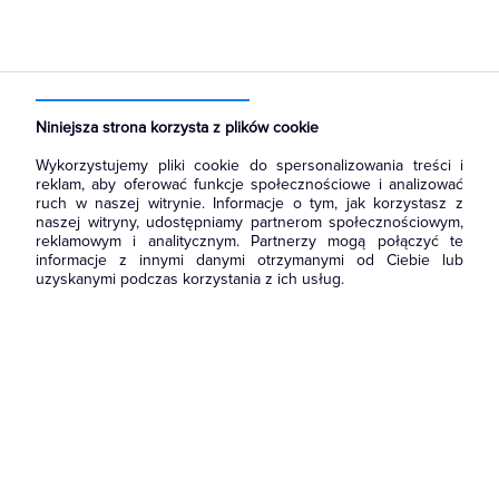
Strona główna
Produkty
Aparatura i automatyka
Aparatura modułowa nn
Wkładki bezpiecznikowe cylindryczne miniaturowe
Niniejsza strona korzysta z plików cookie
Wykorzystujemy pliki cookie do spersonalizowania treści i
reklam, aby oferować funkcje społecznościowe i analizować
ruch w naszej witrynie. Informacje o tym, jak korzystasz z
naszej witryny, udostępniamy partnerom społecznościowym,
reklamowym i analitycznym. Partnerzy mogą połączyć te
informacje z innymi danymi otrzymanymi od Ciebie lub
uzyskanymi podczas korzystania z ich usług.