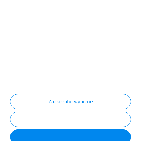
Sklep
Produkty
Producenci
Nowości
Outlet
Informacje
Regulamin
Polityka prywatności
Regulamin usługi newsletter
Zakup urządzeń z czynnikiem chłodniczym
Warunki dostaw
Lista oddziałów
Konfiguratory
Zaakceptuj wybrane
Najczęściej zadawane pytania
RODO