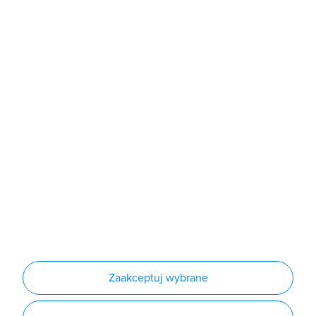
Sklep
Produkty
Producenci
Nowości
Outlet
Informacje
Regulamin
Polityka prywatności
Regulamin usługi newsletter
Zakup urządzeń z czynnikiem chłodniczym
Warunki dostaw
Lista oddziałów
Konfiguratory
Zaakceptuj wybrane
Najczęściej zadawane pytania
RODO