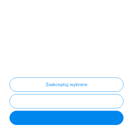
Produkty
Producenci
Nowości
Outlet
Informacje
Regulamin
Polityka prywatności
Regulamin usługi newsletter
Zakup urządzeń z czynnikiem chłodniczym
Warunki dostaw
Lista oddziałów
Konfiguratory
Zaakceptuj wybrane
Najczęściej zadawane pytania
RODO
Powered by
Certusoft
Social media