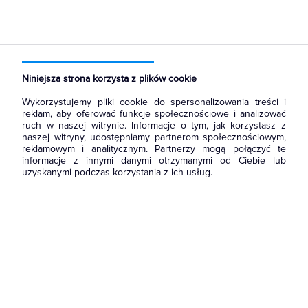
Strona główna
Produkty
Akcesoria montażowe
Złączki
Ścianki końcowe / przegrody do złączek szynowych
Niniejsza strona korzysta z plików cookie
Wykorzystujemy pliki cookie do spersonalizowania treści i
reklam, aby oferować funkcje społecznościowe i analizować
ruch w naszej witrynie. Informacje o tym, jak korzystasz z
naszej witryny, udostępniamy partnerom społecznościowym,
reklamowym i analitycznym. Partnerzy mogą połączyć te
informacje z innymi danymi otrzymanymi od Ciebie lub
uzyskanymi podczas korzystania z ich usług.