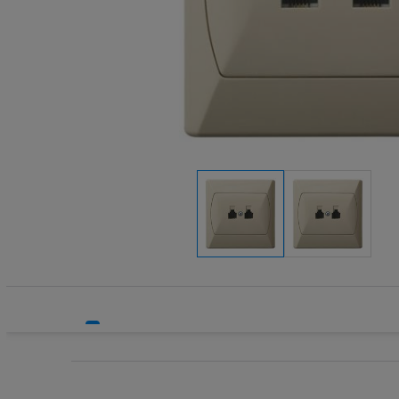
Systemy HVAC
Technika grzewcza
Technika instalacyjna