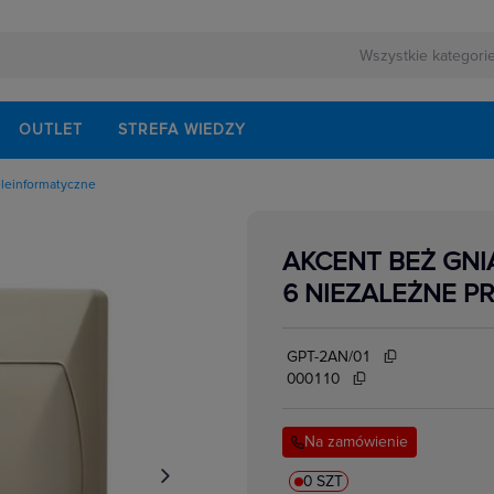
OUTLET
STREFA WIEDZY
eleinformatyczne
owe
kowe
yczne natynkowe
AKCENT BEŻ GNI
yczne podtynkowe
cyjne
6 NIEZALEŻNE P
edialne, HDMI,USB
łe,ekwipotencjalne,
ormatyczne
e
GPT-2AN/01
e
000110
Na zamówienie
0 SZT