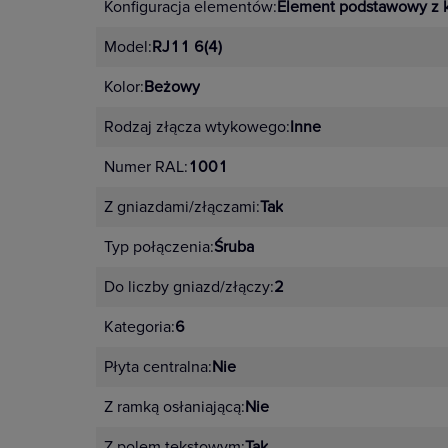
Konfiguracja elementów:
Element podstawowy z 
Model:
RJ11 6(4)
Kolor:
Beżowy
Rodzaj złącza wtykowego:
Inne
Numer RAL:
1001
Z gniazdami/złączami:
Tak
Typ połączenia:
Śruba
Do liczby gniazd/złączy:
2
Kategoria:
6
Płyta centralna:
Nie
Z ramką osłaniającą:
Nie
Z polem tekstowym:
Tak