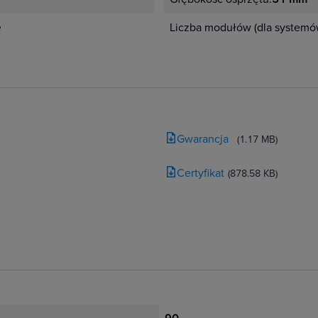
e
Liczba modułów (dla system
Gwarancja
(1.17 MB)
Certyfikat
(878.58 KB)