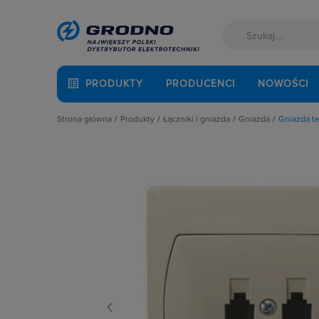
PRODUKTY
PRODUCENCI
NOWOŚCI
Strona główna
Produkty
Łączniki i gniazda
Gniazda
Gniazda t
Akcesoria montażowe
Akcesoria
Gniazda anten
Aparatura i automatyka
Gniazda
Gniazda głośni
Automatyka Budynkowa
Łączniki instalacyjne
Gniazda hermet
Baterie, akumulatory
Osprzęt M45
Gniazda hermet
Fotowoltaika
Przyciski
Gniazda instala
Kable i przewody
Puszki instalacyjne
Gniazda multim
Łączniki i gniazda
Ramki, klawisze, plakietki
Gniazda pozosta
Narzędzia i mierniki
Ściemniacze
Gniazda teleinf
Ochrona odgromowa
Słupki i kolumny zasilające
Wpusty kablow
Odzież ochronna i BHP
Termostaty i regulatory
Zestawy łączon
Osprzęt siłowy, przenośny
Oświetlenie
Pompy ciepła
Prowadzenie kabli
Rozdzielnice i obudowy
Sieci zewnętrzne
Stacje ładowania
Systemy bezpieczeństwa