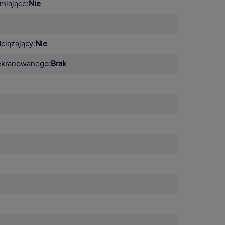
miające:
Nie
ciążający:
Nie
ekranowanego:
Brak