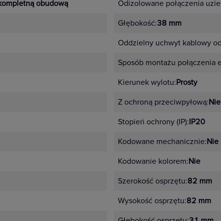
kompletną obudową
Odizolowane połączenia uzie
Głębokość:
38 mm
Oddzielny uchwyt kablowy od
Sposób montażu połączenia 
Kierunek wylotu:
Prosty
Z ochroną przeciwpyłową:
Nie
Stopień ochrony (IP):
IP20
Kodowane mechanicznie:
Nie
Kodowanie kolorem:
Nie
Szerokość osprzętu:
82 mm
Wysokość osprzętu:
82 mm
Głębokość osprzętu:
31 mm