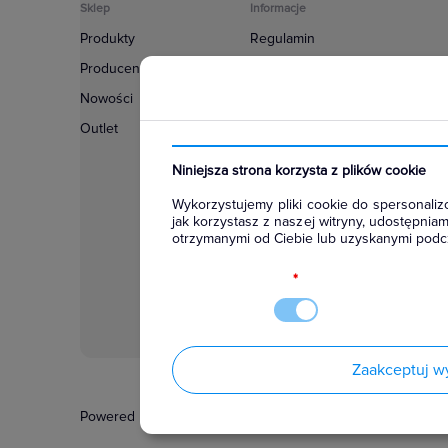
Sklep
Informacje
Produkty
Regulamin
Producenci
Polityka prywatności
Nowości
Regulamin usługi newsletter
Outlet
Zakup urządzeń z czynnikiem c
Warunki dostaw
Niniejsza strona korzysta z plików cookie
Lista oddziałów
Wykorzystujemy pliki cookie do spersonalizo
Konfiguratory
jak korzystasz z naszej witryny, udostępni
otrzymanymi od Ciebie lub uzyskanymi podcz
Najczęściej zadawane pytania
RODO
*
Zaakceptuj w
Powered by
Certusoft