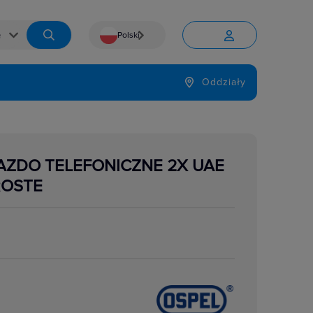
Polski


Język
Oddziały

AZDO TELEFONICZNE 2X UAE
ROSTE