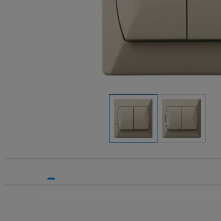
Systemy bezpieczeństwa
Systemy HVAC
Technika grzewcza
Technika instalacyjna