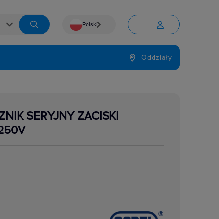
Polski


Język
Oddziały

NIK SERYJNY ZACISKI
250V