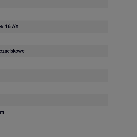
ek:
16 AX
ozaciskowe
mm