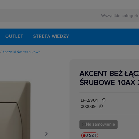
OUTLET
STREFA WIEDZY
Łączniki świecznikowe
owe
owe
urowe
AKCENT BEŻ ŁĄCZ
we wielostopniowe
yncze
ŚRUBOWE 10AX 
owe
znikowe
biegunowe
owe
ŁP-2A/01
000039
Na zamówienie
0 SZT