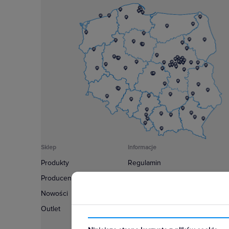
Sklep
Informacje
Produkty
Regulamin
Producenci
Polityka prywatności
Nowości
Regulamin usługi newsletter
Outlet
Zakup urządzeń z czynnikiem c
Warunki dostaw