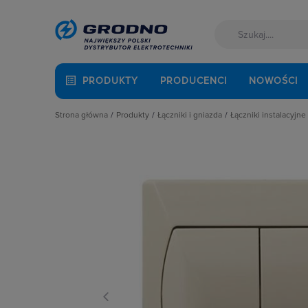
PRODUKTY
PRODUCENCI
NOWOŚCI
Strona główna
Produkty
Łączniki i gniazda
Łączniki instalacyjne
Akcesoria montażowe
Akcesoria
Łączniki hotel
Aparatura i automatyka
Gniazda
Łączniki krzyż
Automatyka Budynkowa
Łączniki instalacyjne
Łączniki miniat
Baterie, akumulatory
Osprzęt M45
Łączniki obroto
Fotowoltaika
Przyciski
Łączniki pojed
Kable i przewody
Puszki instalacyjne
Łączniki schod
Kuchnia i łazienka
Ramki, klawisze, plakietki
Łączniki świec
Łączniki i gniazda
Ściemniacze
Łączniki wielo
Narzędzia i mierniki
Słupki i kolumny zasilające
Łaczniki żaluzj
Ochrona odgromowa
Termostaty i regulatory
Radia i głośniki
Odzież ochronna i BHP
Osprzęt siłowy, przenośny
Oświetlenie
Pompy ciepła
Prowadzenie kabli
Rozdzielnice i obudowy
Sieci zewnętrzne
Stacje ładowania