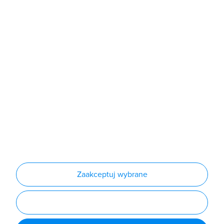
Sklep
Produkty
Producenci
Nowości
Outlet
Informacje
Regulamin
Polityka prywatności
Regulamin usługi newsletter
Zakup urządzeń z czynnikiem chłodniczym
Warunki dostaw
Lista oddziałów
Konfiguratory
Zaakceptuj wybrane
Najczęściej zadawane pytania
RODO