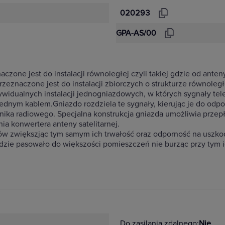
020293
GPA-AS/00
zone jest do instalacji równoległej czyli takiej gdzie od ant
eznaczone jest do instalacji zbiorczych o strukturze równoległe
idualnych instalacji jednogniazdowych, w których sygnały telew
dnym kablem.Gniazdo rozdziela te sygnały, kierując je do odpow
iornika radiowego. Specjalna konstrukcja gniazda umożliwia prz
ia konwertera anteny satelitarnej.
ałów zwiększjąc tym samym ich trwałość oraz odporność na uszk
zie pasowało do większości pomieszczeń nie burząc przy tym ic
Do zasilania zdalnego:
Nie