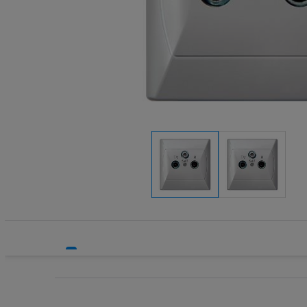
Systemy HVAC
Technika grzewcza
Technika instalacyjna