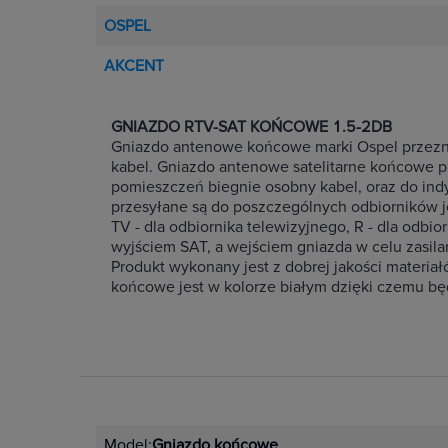
OSPEL
AKCENT
GNIAZDO RTV-SAT KOŃCOWE 1.5-2DB
Gniazdo antenowe końcowe marki Ospel przeznac
kabel. Gniazdo antenowe satelitarne końcowe prz
pomieszczeń biegnie osobny kabel, oraz do indyw
przesyłane są do poszczególnych odbiorników je
TV - dla odbiornika telewizyjnego, R - dla odb
wyjściem SAT, a wejściem gniazda w celu zasilan
Produkt wykonany jest z dobrej jakości materi
końcowe jest w kolorze białym dzięki czemu będ
Model:
Gniazdo końcowe