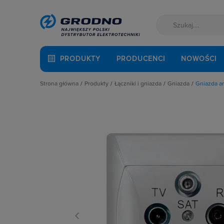
PRODUKTY
PRODUCENCI
NOWOŚCI
Strona główna
Produkty
Łączniki i gniazda
Gniazda
Gniazda a
Akcesoria montażowe
Akcesoria
Gniazda anten
Aparatura i automatyka
Gniazda
Gniazda głośni
Automatyka Budynkowa
Łączniki instalacyjne
Gniazda hermet
Baterie, akumulatory
Osprzęt M45
Gniazda hermet
Fotowoltaika
Przyciski
Gniazda instala
Kable i przewody
Puszki instalacyjne
Gniazda multim
Łączniki i gniazda
Ramki, klawisze, plakietki
Gniazda pozosta
Narzędzia i mierniki
Ściemniacze
Gniazda teleinf
Ochrona odgromowa
Słupki i kolumny zasilające
Wpusty kablow
Odzież ochronna i BHP
Termostaty i regulatory
Zestawy łączon
Osprzęt siłowy, przenośny
Oświetlenie
Pompy ciepła
Prowadzenie kabli
Rozdzielnice i obudowy
Sieci zewnętrzne
Stacje ładowania
Systemy bezpieczeństwa