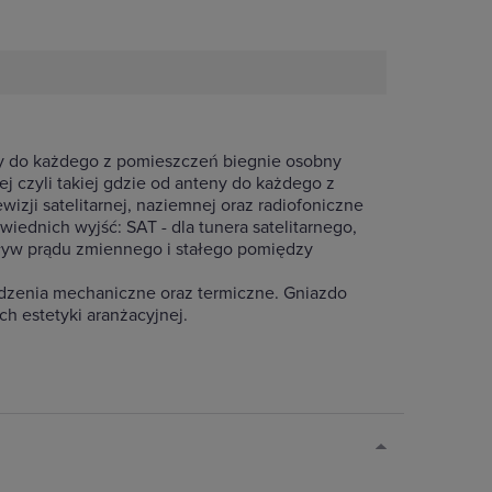
eny do każdego z pomieszczeń biegnie osobny
j czyli takiej gdzie od anteny do każdego z
izji satelitarnej, naziemnej oraz radiofoniczne
iednich wyjść: SAT - dla tunera satelitarnego,
epływ prądu zmiennego i stałego pomiędzy
odzenia mechaniczne oraz termiczne. Gniazdo
h estetyki aranżacyjnej.