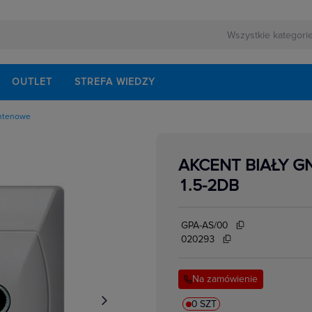
OUTLET
STREFA WIEDZY
ntenowe
owe
kowe
yczne natynkowe
AKCENT BIAŁY G
yczne podtynkowe
cyjne
1.5-2DB
edialne, HDMI,USB
łe,ekwipotencjalne,
ormatyczne
e
GPA-AS/00
e
020293
Na zamówienie
0 SZT