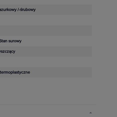
azurkowy /-śrubowy
Stan surowy
yszczący
termoplastyczne