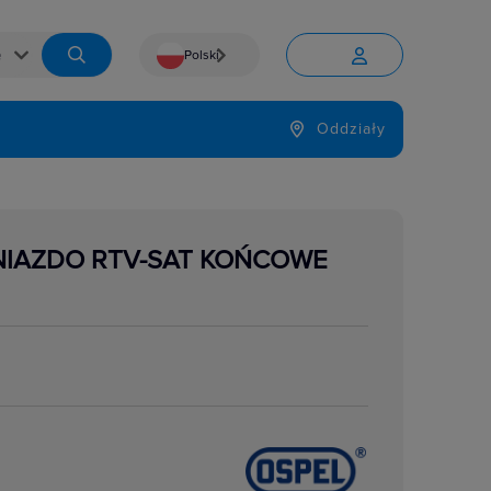
Polski


Język
Oddziały

NIAZDO RTV-SAT KOŃCOWE