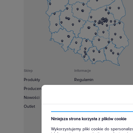
Sklep
Informacje
Produkty
Regulamin
Producenci
Polityka prywatności
Nowości
Regulamin usługi newsletter
Outlet
Zakup urządzeń z czynnikiem c
Warunki dostaw
Niniejsza strona korzysta z plików cookie
Lista oddziałów
Wykorzystujemy pliki cookie do spersonalizo