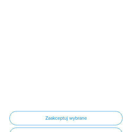
Sklep
Produkty
Producenci
Nowości
Outlet
Informacje
Regulamin
Polityka prywatności
Regulamin usługi newsletter
Zakup urządzeń z czynnikiem chłodniczym
Warunki dostaw
Lista oddziałów
Konfiguratory
Zaakceptuj wybrane
Najczęściej zadawane pytania
RODO