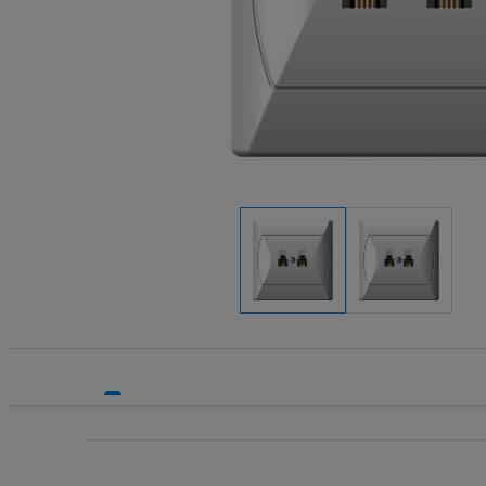
Systemy HVAC
Technika grzewcza
Technika instalacyjna