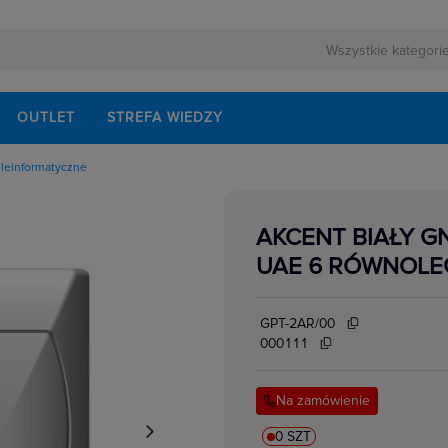
OUTLET
STREFA WIEDZY
eleinformatyczne
owe
kowe
yczne natynkowe
AKCENT BIAŁY G
yczne podtynkowe
cyjne
UAE 6 RÓWNOLE
edialne, HDMI,USB
łe,ekwipotencjalne,
ormatyczne
e
GPT-2AR/00
e
000111
Na zamówienie
0 SZT