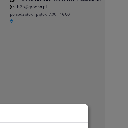
b2b@grodno.pl
poniedziałek - piątek: 7:00 - 16:00