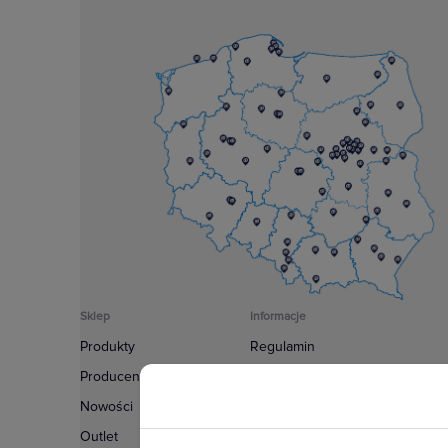
Sklep
Informacje
Produkty
Regulamin
Producenci
Polityka prywatności
Nowości
Regulamin usługi newsletter
Outlet
Zakup urządzeń z czynnikiem c