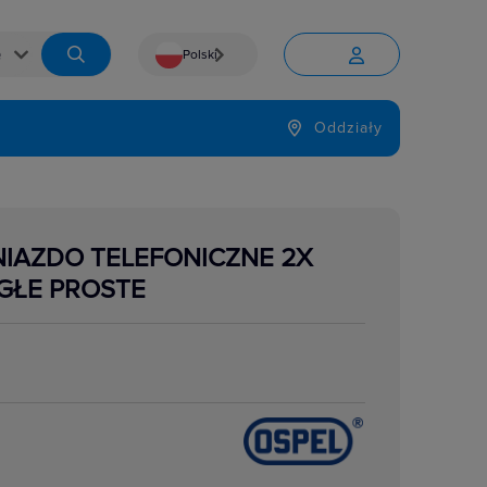
Polski


Język
Oddziały

NIAZDO TELEFONICZNE 2X
GŁE PROSTE