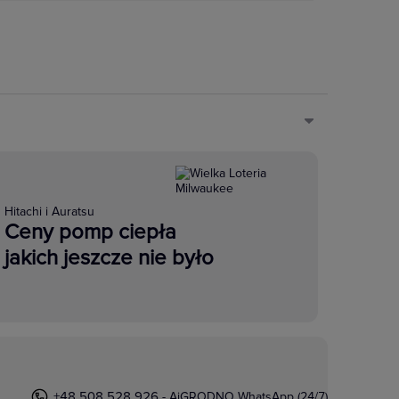
Hitachi i Auratsu
Ceny pomp ciepła
jakich jeszcze nie było
+48 508 528 926
- AiGRODNO WhatsApp (24/7)