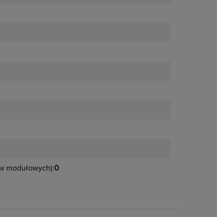
ów modułowych):
0