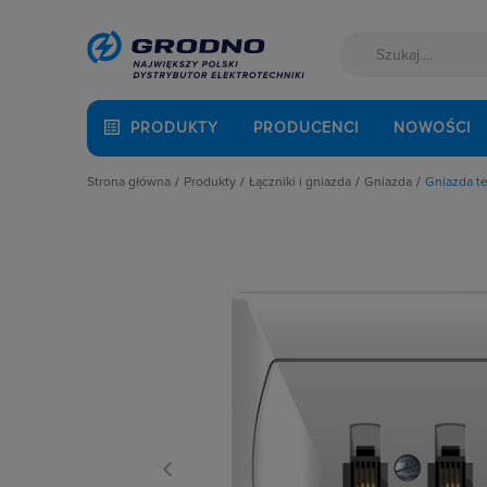
PRODUKTY
PRODUCENCI
NOWOŚCI
Strona główna
Produkty
Łączniki i gniazda
Gniazda
Gniazda t
Akcesoria montażowe
Akcesoria
Gniazda anten
Aparatura i automatyka
Gniazda
Gniazda głośni
Automatyka Budynkowa
Łączniki instalacyjne
Gniazda hermet
Baterie, akumulatory
Osprzęt M45
Gniazda hermet
Fotowoltaika
Przyciski
Gniazda instala
Kable i przewody
Puszki instalacyjne
Gniazda multim
Łączniki i gniazda
Ramki, klawisze, plakietki
Gniazda pozosta
Narzędzia i mierniki
Ściemniacze
Gniazda teleinf
Ochrona odgromowa
Słupki i kolumny zasilające
Wpusty kablow
Odzież ochronna i BHP
Termostaty i regulatory
Zestawy łączon
Osprzęt siłowy, przenośny
Oświetlenie
Pompy ciepła
Prowadzenie kabli
Rozdzielnice i obudowy
Sieci zewnętrzne
Stacje ładowania
Systemy bezpieczeństwa