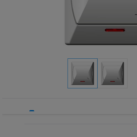
Systemy HVAC
Technika grzewcza
Technika instalacyjna