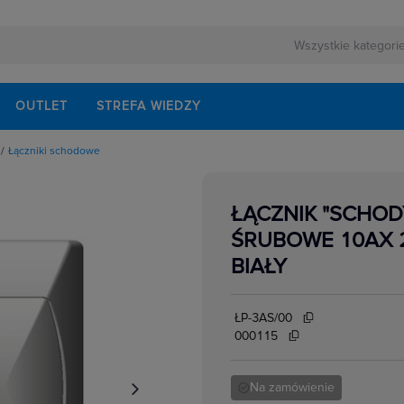
OUTLET
STREFA WIEDZY
Łączniki schodowe
owe
owe
urowe
ŁĄCZNIK "SCHOD
we wielostopniowe
yncze
ŚRUBOWE 10AX 2
owe
znikowe
BIAŁY
biegunowe
owe
ŁP-3AS/00
000115
Na zamówienie