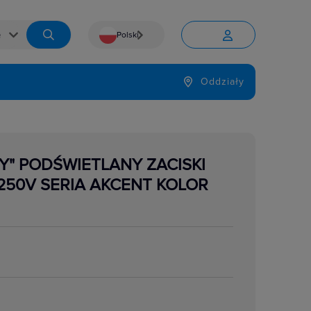
Polski


Język
Oddziały

Y" PODŚWIETLANY ZACISKI
50V SERIA AKCENT KOLOR