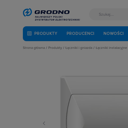
PRODUKTY
PRODUCENCI
NOWOŚCI
Strona główna
Produkty
Łączniki i gniazda
Łączniki instalacyjne
Akcesoria montażowe
Akcesoria
Łączniki hotel
Aparatura i automatyka
Gniazda
Łączniki krzyż
Automatyka Budynkowa
Łączniki instalacyjne
Łączniki miniat
Baterie, akumulatory
Osprzęt M45
Łączniki obroto
Fotowoltaika
Przyciski
Łączniki pojed
Kable i przewody
Puszki instalacyjne
Łączniki schod
Łączniki i gniazda
Ramki, klawisze, plakietki
Łączniki świec
Narzędzia i mierniki
Ściemniacze
Łączniki wielo
Ochrona odgromowa
Słupki i kolumny zasilające
Łaczniki żaluzj
Odzież ochronna i BHP
Termostaty i regulatory
Radia i głośniki
Osprzęt siłowy, przenośny
Oświetlenie
Pompy ciepła
Prowadzenie kabli
Rozdzielnice i obudowy
Sieci zewnętrzne
Stacje ładowania
Systemy bezpieczeństwa