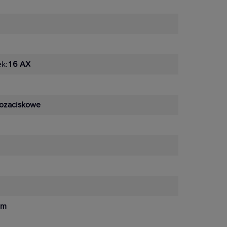
ek:
16 AX
ozaciskowe
mm