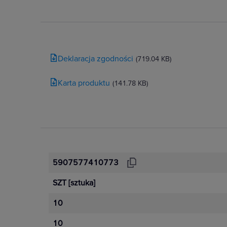
Deklaracja zgodności
(719.04 KB)
Karta produktu
(141.78 KB)
5907577410773
SZT
[sztuka]
10
10