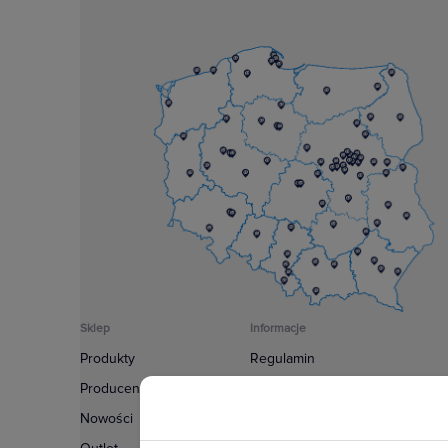
Sklep
Informacje
Produkty
Regulamin
Producenci
Polityka prywatności
Nowości
Regulamin usługi newsletter