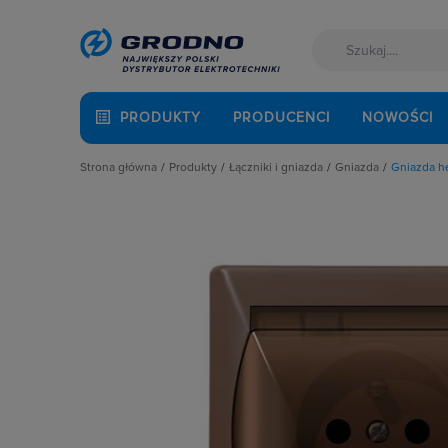
PRODUKTY
PRODUCENCI
NOWOŚCI
Strona główna
Produkty
Łączniki i gniazda
Gniazda
Gniazda h
Akcesoria montażowe
Akcesoria
Gniazda anten
Aparatura i automatyka
Gniazda
Gniazda głośni
Automatyka Budynkowa
Łączniki instalacyjne
Gniazda hermet
Baterie, akumulatory
Osprzęt M45
Gniazda hermet
Fotowoltaika
Przyciski
Gniazda instala
Kable i przewody
Puszki instalacyjne
Gniazda multim
Kuchnia i łazienka
Ramki, klawisze, plakietki
Gniazda pozosta
Łączniki i gniazda
Ściemniacze
Gniazda teleinf
Narzędzia i mierniki
Słupki i kolumny zasilające
Wpusty kablow
Ochrona odgromowa
Termostaty i regulatory
Zestawy łączon
Odzież ochronna i BHP
Osprzęt siłowy, przenośny
Oświetlenie
Pompy ciepła
Prowadzenie kabli
Rozdzielnice i obudowy
Sieci zewnętrzne
Stacje ładowania