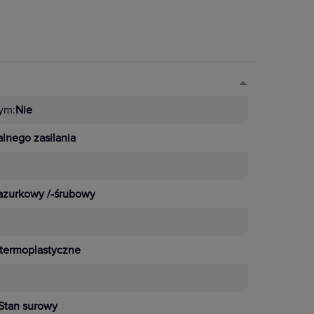
ym:
Nie
lnego zasilania
azurkowy /-śrubowy
termoplastyczne
Stan surowy