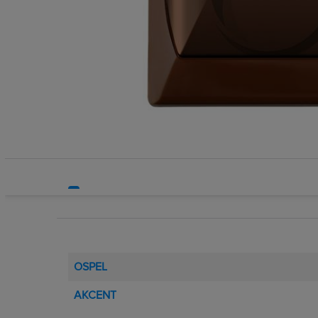
Systemy bezpieczeństwa
Systemy HVAC
Technika grzewcza
Technika instalacyjna
OSPEL
AKCENT