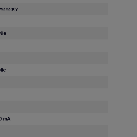
yszczący
Nie
Nie
0 mA