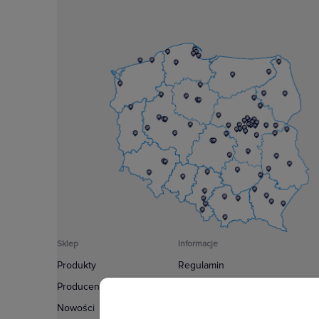
Sklep
Informacje
Produkty
Regulamin
Producenci
Polityka prywatności
Nowości
Regulamin usługi newsletter