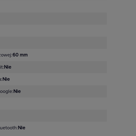
żowej:
60 mm
t:
Nie
a:
Nie
oogle:
Nie
uetooth:
Nie