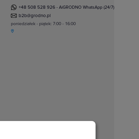
+48 508 528 926
- AiGRODNO WhatsApp (24/7)
b2b@grodno.pl
poniedziałek - piątek: 7:00 - 16:00