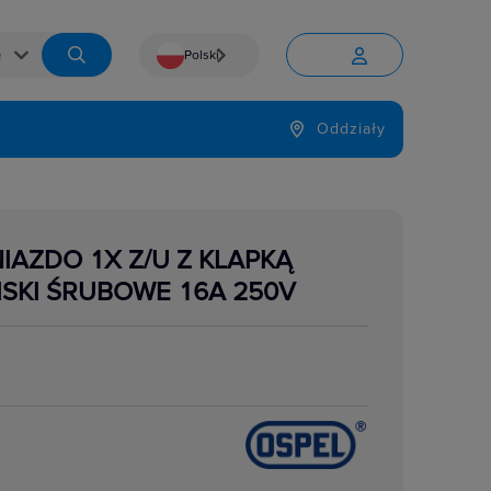
Polski


Język
Oddziały

IAZDO 1X Z/U Z KLAPKĄ
ISKI ŚRUBOWE 16A 250V