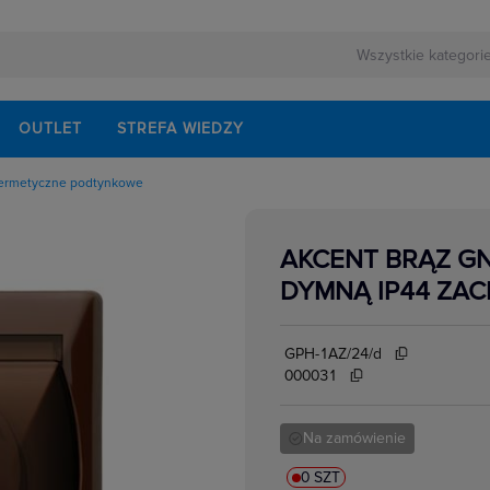
OUTLET
STREFA WIEDZY
ermetyczne podtynkowe
owe
kowe
yczne natynkowe
AKCENT BRĄZ GN
yczne podtynkowe
cyjne
DYMNĄ IP44 ZAC
edialne, HDMI,USB
łe,ekwipotencjalne,
ormatyczne
e
GPH-1AZ/24/d
e
000031
Na zamówienie
0 SZT