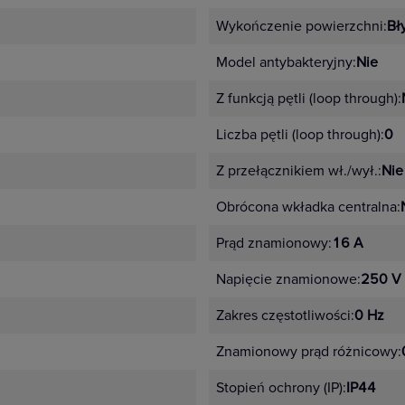
Wykończenie powierzchni:
Bł
Model antybakteryjny:
Nie
Z funkcją pętli (loop through):
Liczba pętli (loop through):
0
Z przełącznikiem wł./wył.:
Nie
Obrócona wkładka centralna:
Prąd znamionowy:
16 A
Napięcie znamionowe:
250 V
Zakres częstotliwości:
0 Hz
Znamionowy prąd różnicowy:
Stopień ochrony (IP):
IP44