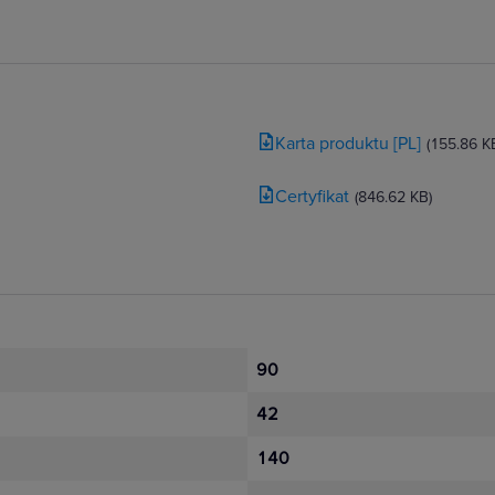
Karta produktu [PL]
(155.86 K
Certyfikat
(846.62 KB)
90
42
140