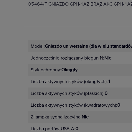
05464/F GNIAZDO GPH-1AZ BRĄZ AKC GPH-1AZ
Model:
Gniazdo uniwersalne (dla wielu standardó
Jednocześnie rozłączany biegun N:
Nie
Styk ochronny:
Okrągły
Liczba aktywnych styków (okrągłych):
1
Liczba aktywnych styków (płaskich):
0
Liczba aktywnych styków (kwadratowych):
0
Z lampką sygnalizacyjną:
Nie
Liczba portów USB-A:
0