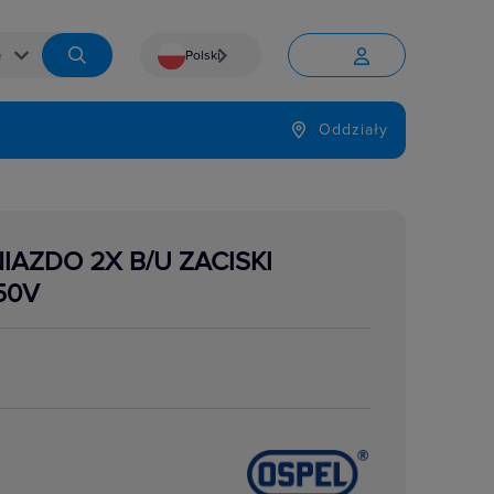
Polski


Język
Oddziały

IAZDO 2X B/U ZACISKI
50V