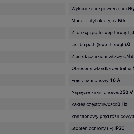
Wykończenie powierzchni:
Bł
Model antybakteryjny:
Nie
Z funkcją pętli (loop through):
Liczba pętli (loop through):
0
Z przełącznikiem wł./wył.:
Nie
Obrócona wkładka centralna:
Prąd znamionowy:
16 A
Napięcie znamionowe:
250 V
Zakres częstotliwości:
0 Hz
Znamionowy prąd różnicowy:
Stopień ochrony (IP):
IP20