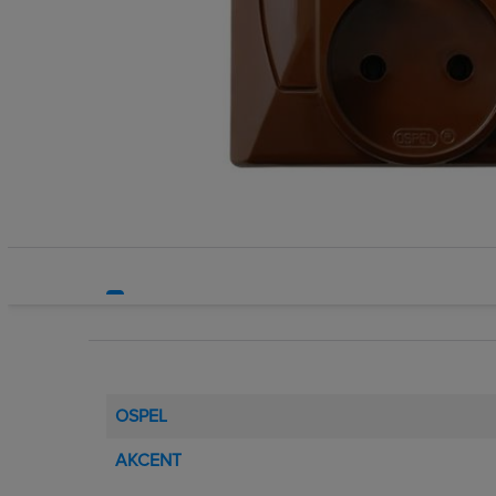
Systemy HVAC
Technika grzewcza
Technika instalacyjna
OSPEL
AKCENT