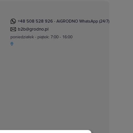
+48 508 528 926
- AiGRODNO WhatsApp (24/7)
b2b@grodno.pl
poniedziałek - piątek: 7:00 - 16:00