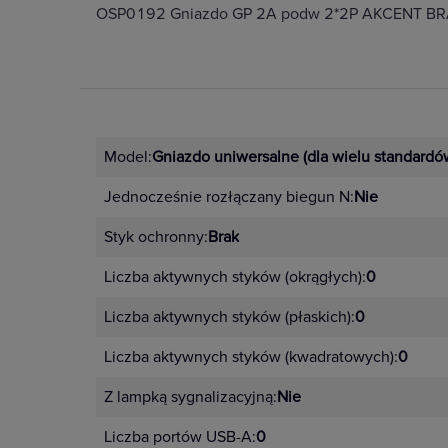
OSP0192 Gniazdo GP 2A podw 2*2P AKCENT B
Model:
Gniazdo uniwersalne (dla wielu standardó
Jednocześnie rozłączany biegun N:
Nie
Styk ochronny:
Brak
Liczba aktywnych styków (okrągłych):
0
Liczba aktywnych styków (płaskich):
0
Liczba aktywnych styków (kwadratowych):
0
Z lampką sygnalizacyjną:
Nie
Liczba portów USB-A:
0