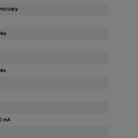
yszczący
Nie
Nie
0 mA