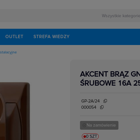
OUTLET
STREFA WIEDZY
stalacyjne
owe
kowe
yczne natynkowe
AKCENT BRĄZ GN
yczne podtynkowe
cyjne
ŚRUBOWE 16A 2
edialne, HDMI,USB
łe,ekwipotencjalne,
ormatyczne
e
GP-2A/24
e
000054
Na zamówienie
0 SZT