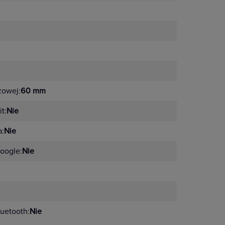
żowej:
60 mm
t:
Nie
a:
Nie
oogle:
Nie
uetooth:
Nie