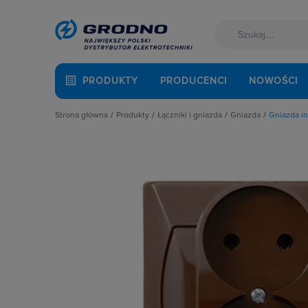
PRODUKTY
PRODUCENCI
NOWOŚCI
Strona główna
Produkty
Łączniki i gniazda
Gniazda
Gniazda in
Akcesoria montażowe
Akcesoria
Gniazda anten
Aparatura i automatyka
Gniazda
Gniazda głośni
Automatyka Budynkowa
Łączniki instalacyjne
Gniazda hermet
Baterie, akumulatory
Osprzęt M45
Gniazda hermet
Fotowoltaika
Przyciski
Gniazda instala
Kable i przewody
Puszki instalacyjne
Gniazda multim
Łączniki i gniazda
Ramki, klawisze, plakietki
Gniazda pozosta
Narzędzia i mierniki
Ściemniacze
Gniazda teleinf
Ochrona odgromowa
Słupki i kolumny zasilające
Wpusty kablow
Odzież ochronna i BHP
Termostaty i regulatory
Zestawy łączon
Osprzęt siłowy, przenośny
Oświetlenie
Pompy ciepła
Prowadzenie kabli
Rozdzielnice i obudowy
Sieci zewnętrzne
Stacje ładowania
Systemy bezpieczeństwa