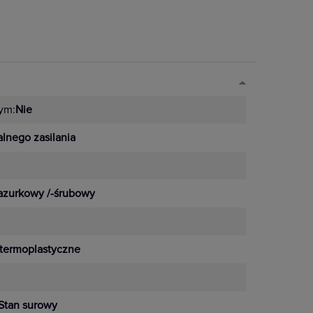
ym:
Nie
lnego zasilania
azurkowy /-śrubowy
termoplastyczne
Stan surowy