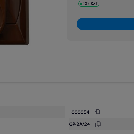
207 SZT
000054
GP-2A/24