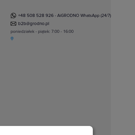
+48 508 528 926
- AiGRODNO WhatsApp (24/7)
b2b@grodno.pl
poniedziałek - piątek: 7:00 - 16:00