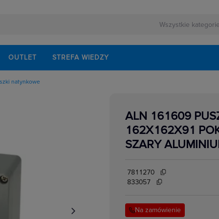
OUTLET
STREFA WIEDZY
szki natynkowe
rewizyjne i ramki
puste metalowe
 modułowe
ALN 161609 PUS
ania
ognioodporne, akcesoria
puste tworzywo
162X162X91 POK
sterownicze
 aparaturą łączeniową i zabepieczeniową
SZARY ALUMINI
atynkowe
ice i zestawy budowlane
7811270
833057
Na zamówienie