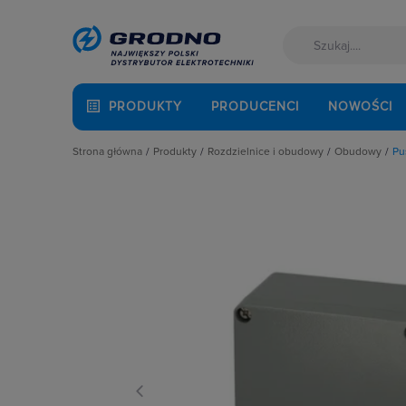
PRODUKTY
PRODUCENCI
NOWOŚCI
Strona główna
Produkty
Rozdzielnice i obudowy
Obudowy
Pu
Akcesoria montażowe
Akcesoria do rozbudowy rozdzielni
Drzwiczki 
Aparatura i automatyka
Obudowy
Obudowy 
Automatyka Budynkowa
Obudowy i szafy licznikowe
Obudowy
Baterie, akumulatory
Rozdział energii i podłączenie zasil
Obudowy 
Fotowoltaika
Szynoprzewody
Obudowy 
Kable i przewody
Wentylacja i ogrzewanie
Obudowy 
Kuchnia i łazienka
Obudowy z
Łączniki i gniazda
Puszki n
Narzędzia i mierniki
Rozdzieln
Ochrona odgromowa
Odzież ochronna i BHP
Osprzęt siłowy, przenośny
Oświetlenie
Pompy ciepła
Prowadzenie kabli
Rozdzielnice i obudowy
Sieci zewnętrzne
Stacje ładowania