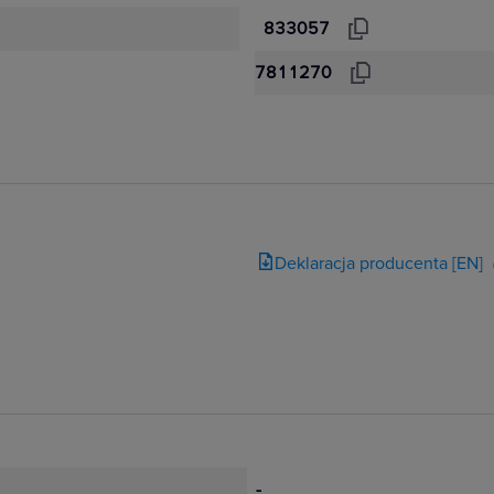
833057
7811270
Deklaracja producenta [EN]
-