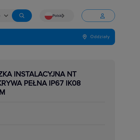
Polski


Język
Oddziały

ZKA INSTALACYJNA NT
RYWA PEŁNA IP67 IK08
UM