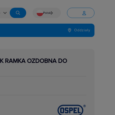
Polski


Język
Oddziały

YSK RAMKA OZDOBNA DO