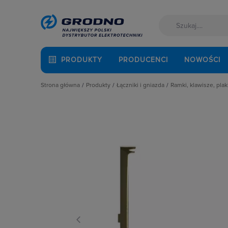
PRODUKTY
PRODUCENCI
NOWOŚCI
Strona główna
Produkty
Łączniki i gniazda
Ramki, klawisze, plak
Akcesoria montażowe
Akcesoria
Klawisze
Aparatura i automatyka
Gniazda
Plakietki, zaśle
Automatyka Budynkowa
Łączniki instalacyjne
Ramki
Baterie, akumulatory
Osprzęt M45
Fotowoltaika
Przyciski
Kable i przewody
Puszki instalacyjne
Łączniki i gniazda
Ramki, klawisze, plakietki
Narzędzia i mierniki
Ściemniacze
Ochrona odgromowa
Słupki i kolumny zasilające
Odzież ochronna i BHP
Termostaty i regulatory
Osprzęt siłowy, przenośny
Oświetlenie
Pompy ciepła
Prowadzenie kabli
Rozdzielnice i obudowy
Sieci zewnętrzne
Stacje ładowania
Systemy bezpieczeństwa