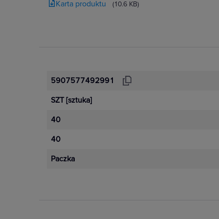
Karta produktu
(10.6 KB)
5907577492991
SZT
[sztuka]
40
40
Paczka