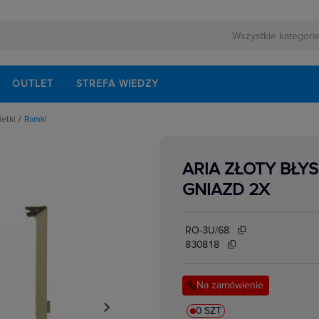
OUTLET
STREFA WIEDZY
ietki
Ramki
pki, osłonki do ramek
ARIA ZŁOTY BŁ
GNIAZD 2X
RO-3U/68
830818
Na zamówienie
0 SZT