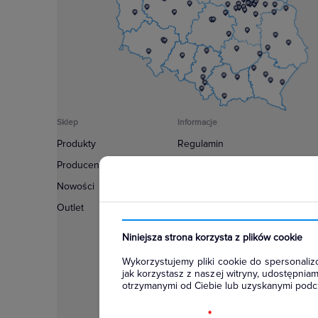
Sklep
Informacje
Produkty
Regulamin
Producenci
Polityka prywatności
Nowości
Regulamin usługi newsletter
Outlet
Zakup urządzeń z czynnikiem c
Warunki dostaw
Niniejsza strona korzysta z plików cookie
Lista oddziałów
Wykorzystujemy pliki cookie do spersonalizo
Konfiguratory
jak korzystasz z naszej witryny, udostępni
otrzymanymi od Ciebie lub uzyskanymi podcz
Najczęściej zadawane pytania
RODO
*