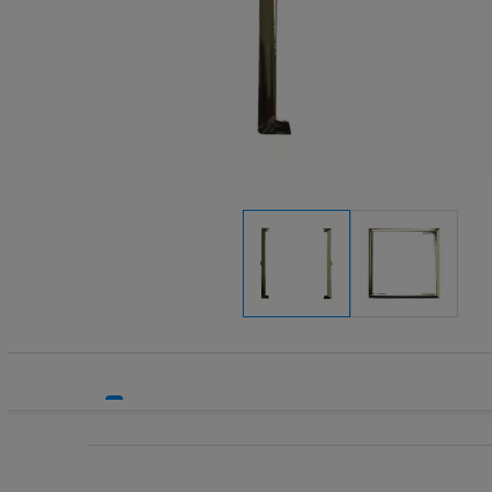
Systemy HVAC
Technika grzewcza
Technika instalacyjna