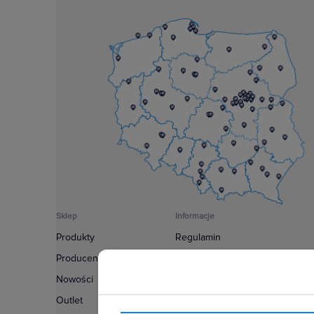
Sklep
Informacje
Produkty
Regulamin
Producenci
Polityka prywatności
Nowości
Regulamin usługi newsletter
Outlet
Zakup urządzeń z czynnikiem c