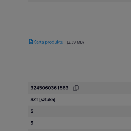
Karta produktu
(2.39 MB)
3245060361563
SZT
[sztuka]
5
5