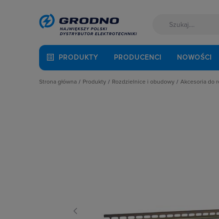
PRODUKTY
PRODUCENCI
NOWOŚCI
Strona główna
Produkty
Rozdzielnice i obudowy
Akcesoria do 
Akcesoria montażowe
Akcesoria do rozbudowy rozdzielni
Cokoły
Aparatura i automatyka
Obudowy
Drzwi
Automatyka Budynkowa
Obudowy i szafy licznikowe
Elementy
Baterie, akumulatory
Rozdział energii i podłączenie zasil
Fundame
Fotowoltaika
Szynoprzewody
Kieszeni
Kable i przewody
Wentylacja i ogrzewanie
Oprawy o
Łączniki i gniazda
Płyty mo
Narzędzia i mierniki
Płyty osł
Ochrona odgromowa
Pokrywy, 
Odzież ochronna i BHP
Pozostałe
Osprzęt siłowy, przenośny
Ściany dz
Oświetlenie
Szyny mo
Pompy ciepła
Zamki i k
Prowadzenie kabli
Rozdzielnice i obudowy
Sieci zewnętrzne
Stacje ładowania
Systemy bezpieczeństwa