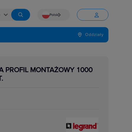
Polski


Język
Oddziały

A PROFIL MONTAŻOWY 1000
.