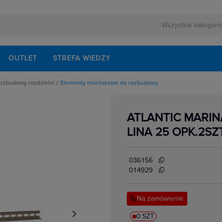
OUTLET
STREFA WIEDZY
rozbudowy rozdzielni
Elementy montażowe do rozbudowy
 montażowe do rozbudowy
ATLANTIC MARIN
ania
nty
e na dokumenty
LINA 25 OPK.2SZT
świetleniowe
ntażowe
onowe
flansze góne i dolne
036156
 akcesoria
iałowe, boczne i tylne
014929
ntażowe
lucze
Na zamówienie
0 SZT