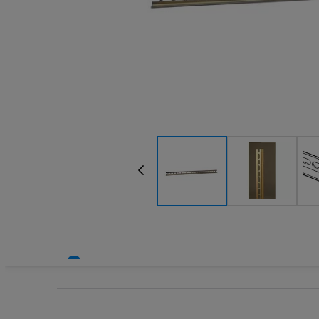
Systemy HVAC
Technika grzewcza
Technika instalacyjna