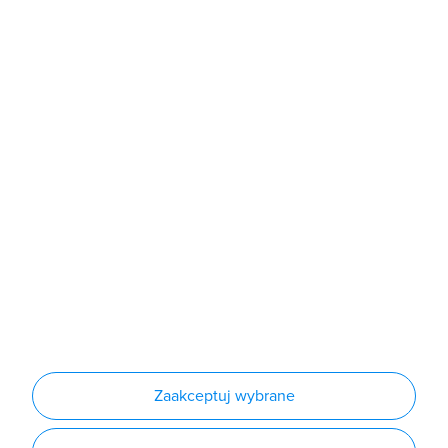
Sklep
Produkty
Producenci
Nowości
Outlet
Informacje
Regulamin
Polityka prywatności
Regulamin usługi newsletter
Zakup urządzeń z czynnikiem chłodniczym
Warunki dostaw
Lista oddziałów
Konfiguratory
Zaakceptuj wybrane
Najczęściej zadawane pytania
RODO