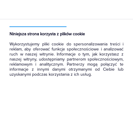
Strona główna
Produkty
Rozdzielnice i obudowy
Akcesoria do rozbudowy rozdzielni
Elementy montażowe do rozbudowy
Niniejsza strona korzysta z plików cookie
Wykorzystujemy pliki cookie do spersonalizowania treści i
reklam, aby oferować funkcje społecznościowe i analizować
ruch w naszej witrynie. Informacje o tym, jak korzystasz z
naszej witryny, udostępniamy partnerom społecznościowym,
reklamowym i analitycznym. Partnerzy mogą połączyć te
informacje z innymi danymi otrzymanymi od Ciebie lub
uzyskanymi podczas korzystania z ich usług.