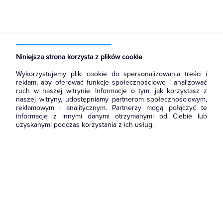
Niniejsza strona korzysta z plików cookie
Wykorzystujemy pliki cookie do spersonalizowania treści i
reklam, aby oferować funkcje społecznościowe i analizować
ruch w naszej witrynie. Informacje o tym, jak korzystasz z
naszej witryny, udostępniamy partnerom społecznościowym,
reklamowym i analitycznym. Partnerzy mogą połączyć te
informacje z innymi danymi otrzymanymi od Ciebie lub
uzyskanymi podczas korzystania z ich usług.
Wróć do strony głównej
i zapoznaj się z naszą ofertą.
Możesz również
skontaktować się
z nami, żeby zapytać o
produkt lub zgłosić błąd.