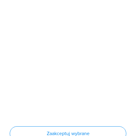
b2b@grodno.pl
poniedziałek - piątek: 7:00 - 16:00
Sklep
Produkty
Producenci
Nowości
Outlet
Informacje
Regulamin
Polityka prywatności
Regulamin usługi newsletter
Zakup urządzeń z czynnikiem chłodniczym
Warunki dostaw
Lista oddziałów
Konfiguratory
Zaakceptuj wybrane