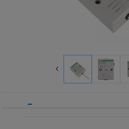
Systemy HVAC
Transform
Technika grzewcza
Wkładki be
Technika instalacyjna
Wkładki be
Wyłączniki
Wyłącznik
Wyłącznik
Wyłącznik
Wyłączniki
Wyłączniki
Wyłącznik
Wyzwalacz
Wyzwalacz
Zegary ste