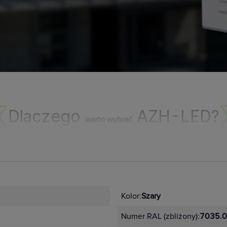
Dlaczego
AZH-LED?
warto wybrać
Kolor:
Szary
Obciążenie AC-1 do 10 A
Numer RAL (zbliżony):
7035.