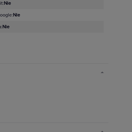
t:
Nie
oogle:
Nie
a:
Nie