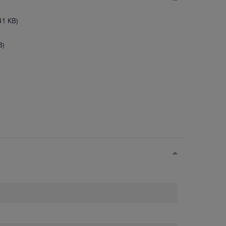
41 KB)
B)
Prosta konfiguracja
Próg działania ustawiany jest
lokalnie za pomocą
potencjometru.