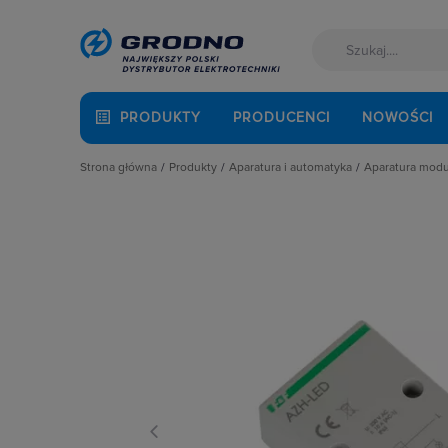
PRODUKTY
PRODUCENCI
NOWOŚCI
Strona główna
Produkty
Aparatura i automatyka
Aparatura mod
Akcesoria montażowe
Aparatura do kompensacji mocy bie
Automaty 
Aparatura i automatyka
Aparatura i urządzenia zasilania r
Detektory 
Automatyka Budynkowa
Aparatura modułowa nn
Dzwonki 
Baterie, akumulatory
Aparatura pomiarowa
Gniazda m
Fotowoltaika
Aparatura rozruchowa do silników e
Lampki mo
Kable i przewody
Aparatura średniego napięcia
Ograniczni
Łączniki i gniazda
Aparatura zasilająca
Podstawy 
Narzędzia i mierniki
Automatyka przemysłowa
Pozostałe 
Ochrona odgromowa
Czujniki i wyłączniki krańcowe
Przekaźnik
Odzież ochronna i BHP
Elementy pasywne
Przekaźniki
Osprzęt siłowy, przenośny
Elementy sterowania i sygnalizacji
Przyciski
Oświetlenie
Optoelektronika
Regulatory
Pompy ciepła
Przekaźniki
Rozłącznik
Prowadzenie kabli
Rozłączniki i podstawy bezpieczni
Rozłączniki
Rozdzielnice i obudowy
Sterownie i zabezpieczenie silnikó
Ściemniac
Sieci zewnętrzne
Wyłączniki, rozłączniki
Styczniki
Stacje ładowania
Styki pom
Systemy bezpieczeństwa
Szyny łącz