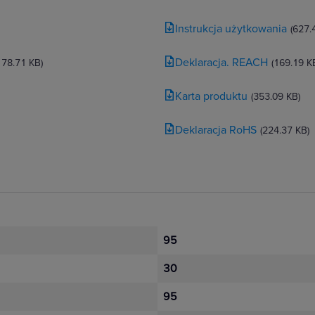
ożliwiają montaż natynkowy w
źnienia ograniczają
Instrukcja użytkowania
rótkotrwałymi zakłóceniami
(627.
Deklaracja. REACH
178.71 KB)
(169.19 K
Karta produktu
(353.09 KB)
Deklaracja RoHS
(224.37 KB)
Do instalacji
zewnętrznych
Obudowa IP65 chroni urządzenie
podczas pracy na zewnątrz.
95
30
95