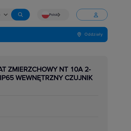
Polski


Język
Oddziały

T ZMIERZCHOWY NT 10A 2-
 IP65 WEWNĘTRZNY CZUJNIK