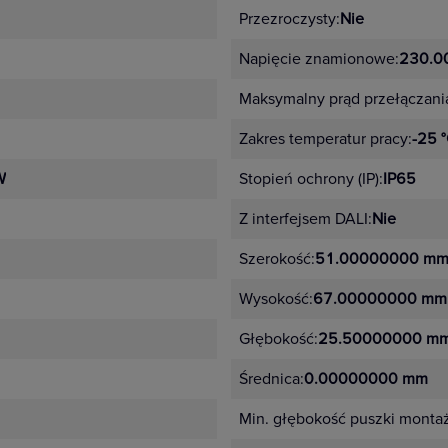
Przezroczysty:
Nie
Napięcie znamionowe:
230.0
Maksymalny prąd przełączania
 ms
Regulacja progu 2–1000 lx
Zakres temperatur pracy:
-25 
W
Stopień ochrony (IP):
IP65
Z interfejsem DALI:
Nie
Szerokość:
51.00000000 m
Temperatura pracy -25–50°C
Wysokość:
67.00000000 mm
Głębokość:
25.50000000 m
Średnica:
0.00000000 mm
Min. głębokość puszki monta