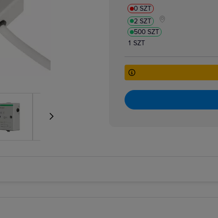
atory dzwonkowe
0 SZT
zpiecznikowe cylindryczne
2 SZT
zpiecznikowe cylindryczne miniaturowe
 i bloki różnicowoprądowe
500 SZT
i nadmiarowoprądowe
1 SZT
i przeciwpożarowe
i różnicowoprądowe z członem nadprądowym
 selektywne
 taryfowe
i zmierzchowe
e podnapięciowe
e wzrostowe
rujące analogowe i cyfrowe