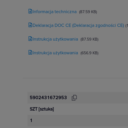
temperatury pracy od -25 do 50°C um
instalacjach zewnętrznych. Układy opó
Informacja techniczna
przypadkowe przełączenia wywołane k
(87.59 KB)
świetlnymi.
Deklaracja DOC CE (Deklaracja zgodności CE)
(
Instrukcja użytkowania
(87.59 KB)
Instrukcja użytkowania
(656.9 KB)
Automatyczne
sterowanie
Załącza oświetlenie po zmroku i
wyłącza przy świetle dziennym.
5902431672953
SZT
[sztuka]
1