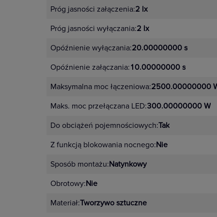
Próg jasności załączenia:
2 lx
Próg jasności wyłączania:
2 lx
Opóźnienie wyłączania:
20.00000000 s
Odporny na udary prądowe 160 A/20
Opóźnienie załączania:
10.00000000 s
Maksymalna moc łączeniowa:
2500.00000000 
Maks. moc przełączana LED:
300.00000000 W
Do obciążeń pojemnościowych:
Tak
Montaż natynkowy
Z funkcją blokowania nocnego:
Nie
Sposób montażu:
Natynkowy
Obrotowy:
Nie
Materiał:
Tworzywo sztuczne