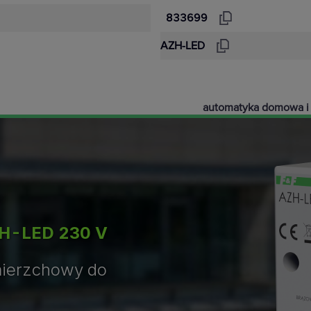
833699
AZH-LED
automatyka domowa i
ZH-LED 230 V
mierzchowy do