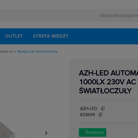
OUTLET
STREFA WIEDZY
ułowa nn
Wyłączniki zmierzchowe
rnej
schodowe
ezerwowego
iskrzenia
modułowe
AZH-LED AUTOMA
odułowe
lektrycznych
dułowe
1000LX 230V AC
ki mocy
bezpiecznikowe do wkładek cylindrycznych
ŚWIATŁOCZUŁY
akcesoria
i impulsowe
 instalacyjne
 modułowe
AZH-LED
 temperatury
i bezpiecznikowe D0
833699
kowe
 i przełączniki
w elektrycznych
ze
 modułowe
Dostępny
ocnicze
eniowe widełkowe i sztyftowe