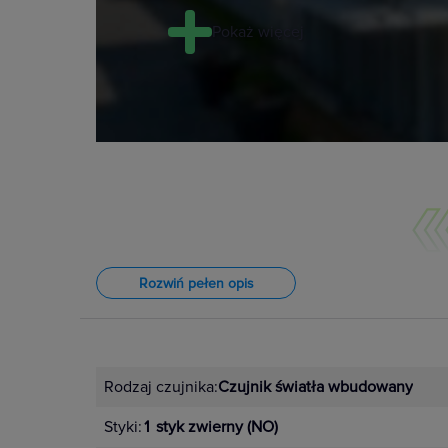
Pokaż więcej
Rozwiń pełen opis
Rodzaj czujnika:
Czujnik światła wbudowany
Zasilanie 195–253 V AC
Styki:
1 styk zwierny (NO)