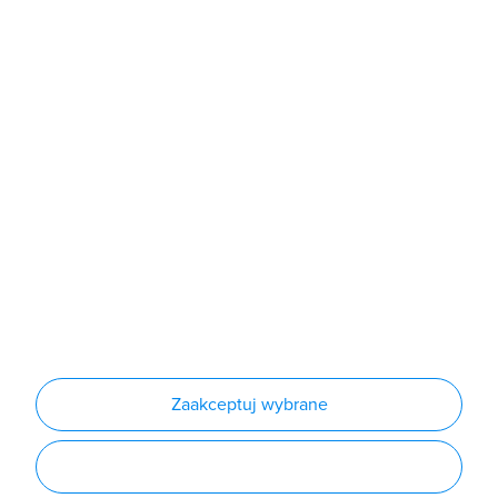
Sklep
Produkty
Producenci
Nowości
Outlet
Informacje
Regulamin
Polityka prywatności
Regulamin usługi newsletter
Zakup urządzeń z czynnikiem chłodniczym
Warunki dostaw
Lista oddziałów
Konfiguratory
Zaakceptuj wybrane
Najczęściej zadawane pytania
RODO