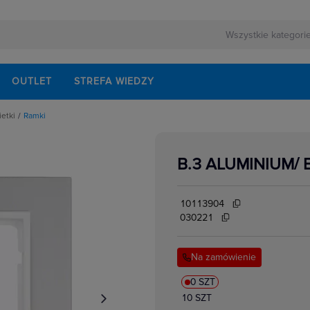
OUTLET
STREFA WIEDZY
ietki
Ramki
pki, osłonki do ramek
B.3 ALUMINIUM/ 
10113904
030221
Na zamówienie
0 SZT
10 SZT