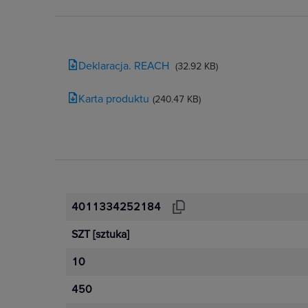
Deklaracja. REACH
(32.92 KB)
Karta produktu
(240.47 KB)
4011334252184
SZT
[sztuka]
10
450