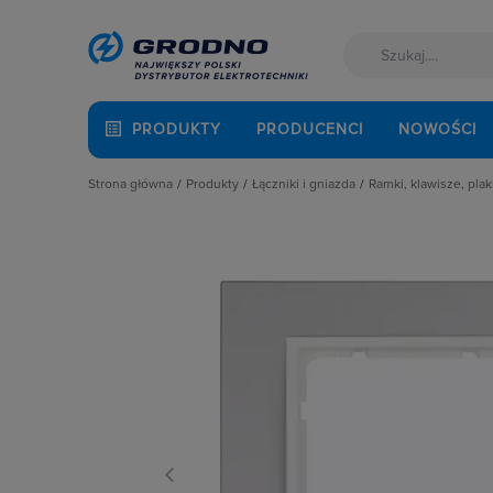
PRODUKTY
PRODUCENCI
NOWOŚCI
Strona główna
Produkty
Łączniki i gniazda
Ramki, klawisze, plak
Akcesoria montażowe
Akcesoria
Klawisze
Aparatura i automatyka
Gniazda
Plakietki, zaśle
Automatyka Budynkowa
Łączniki instalacyjne
Ramki
Baterie, akumulatory
Osprzęt M45
Fotowoltaika
Przyciski
Kable i przewody
Puszki instalacyjne
Łączniki i gniazda
Ramki, klawisze, plakietki
Narzędzia i mierniki
Ściemniacze
Ochrona odgromowa
Słupki i kolumny zasilające
Odzież ochronna i BHP
Termostaty i regulatory
Osprzęt siłowy, przenośny
Oświetlenie
Pompy ciepła
Prowadzenie kabli
Rozdzielnice i obudowy
Sieci zewnętrzne
Stacje ładowania
Systemy bezpieczeństwa