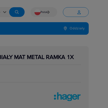
Polski


Język
Oddziały

BIAŁY MAT METAL RAMKA 1X