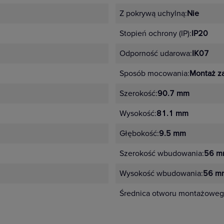
Z pokrywą uchylną:
Nie
Stopień ochrony (IP):
IP20
Odporność udarowa:
IK07
Sposób mocowania:
Montaż z
Szerokość:
90.7 mm
Wysokość:
81.1 mm
Głębokość:
9.5 mm
Szerokość wbudowania:
56 m
Wysokość wbudowania:
56 m
Średnica otworu montażoweg