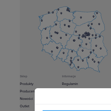
Sklep
Informacje
Produkty
Regulamin
Producenci
Polityka prywatności
Nowości
Regulamin usługi newsletter
Outlet
Zakup urządzeń z czynnikiem c