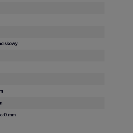
aciskowy
m
m
o:
0 mm