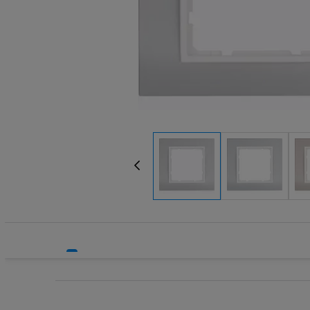
Systemy HVAC
Technika grzewcza
Technika instalacyjna