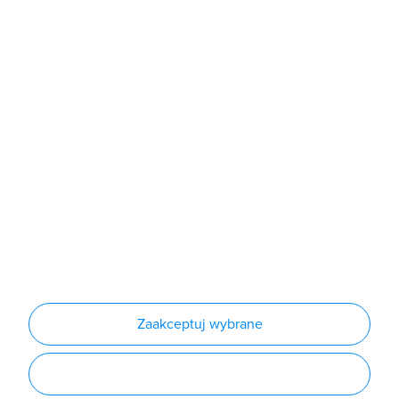
Sklep
Produkty
Producenci
Nowości
Outlet
Informacje
Regulamin
Polityka prywatności
Regulamin usługi newsletter
Zakup urządzeń z czynnikiem chłodniczym
Warunki dostaw
Lista oddziałów
Konfiguratory
Zaakceptuj wybrane
Najczęściej zadawane pytania
RODO