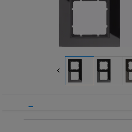
Systemy HVAC
Technika grzewcza
Technika instalacyjna