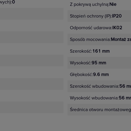
wych):
0
Z pokrywą uchylną:
Nie
Stopień ochrony (IP):
IP20
Odporność udarowa:
IK02
Sposób mocowania:
Montaż z
Szerokość:
161 mm
Wysokość:
95 mm
Głębokość:
9.6 mm
Szerokość wbudowania:
56 m
Wysokość wbudowania:
56 m
Średnica otworu montażoweg