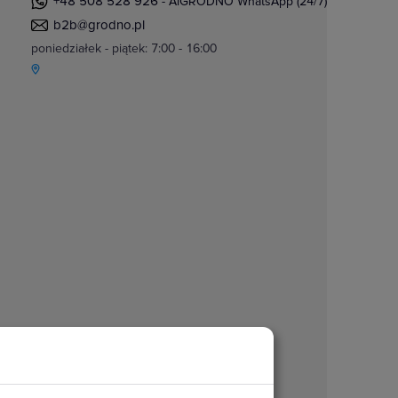
+48 508 528 926
- AiGRODNO WhatsApp (24/7)
b2b@grodno.pl
poniedziałek - piątek: 7:00 - 16:00