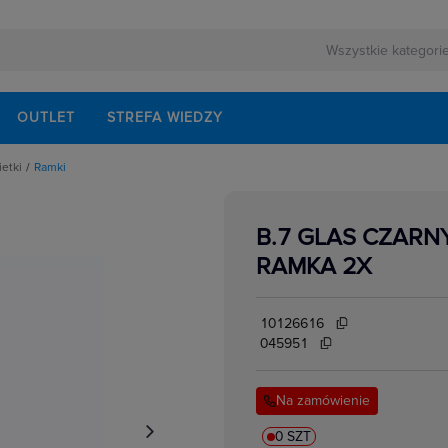
OUTLET
STREFA WIEDZY
ietki
Ramki
pki, osłonki do ramek
B.7 GLAS CZARN
RAMKA 2X
10126616
045951
Na zamówienie
0 SZT