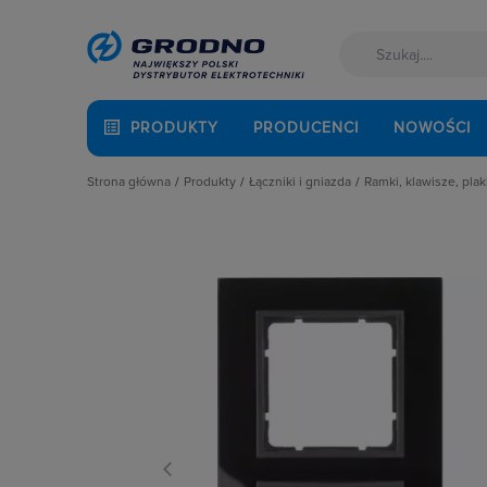
PRODUKTY
PRODUCENCI
NOWOŚCI
Strona główna
Produkty
Łączniki i gniazda
Ramki, klawisze, plak
Akcesoria montażowe
Akcesoria
Klawisze
Aparatura i automatyka
Gniazda
Plakietki, zaśle
Automatyka Budynkowa
Łączniki instalacyjne
Ramki
Baterie, akumulatory
Osprzęt M45
Fotowoltaika
Przyciski
Kable i przewody
Puszki instalacyjne
Łączniki i gniazda
Ramki, klawisze, plakietki
Narzędzia i mierniki
Ściemniacze
Ochrona odgromowa
Słupki i kolumny zasilające
Odzież ochronna i BHP
Termostaty i regulatory
Osprzęt siłowy, przenośny
Oświetlenie
Pompy ciepła
Prowadzenie kabli
Rozdzielnice i obudowy
Sieci zewnętrzne
Stacje ładowania
Systemy bezpieczeństwa