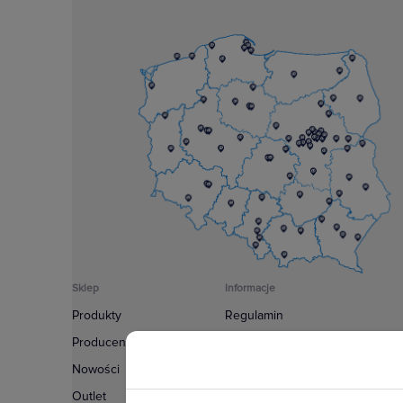
Sklep
Informacje
Produkty
Regulamin
Producenci
Polityka prywatności
Nowości
Regulamin usługi newsletter
Outlet
Zakup urządzeń z czynnikiem c