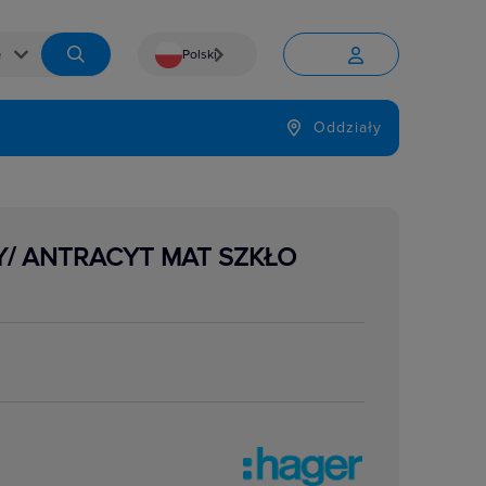
Polski


Język
Oddziały

Y/ ANTRACYT MAT SZKŁO