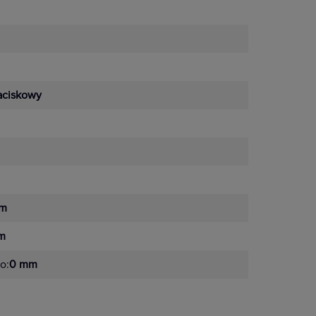
aciskowy
m
m
o:
0 mm