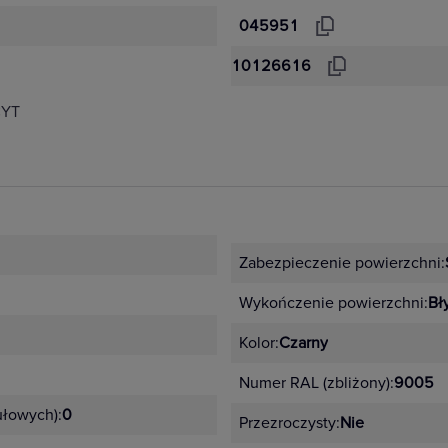
045951
10126616
CYT
Zabezpieczenie powierzchni:
Wykończenie powierzchni:
Bł
Kolor:
Czarny
Numer RAL (zbliżony):
9005
łowych):
0
Przezroczysty:
Nie