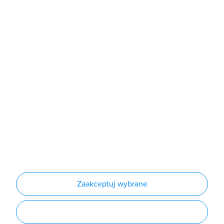
Sklep
Produkty
Producenci
Nowości
Outlet
Informacje
Regulamin
Polityka prywatności
Regulamin usługi newsletter
Zakup urządzeń z czynnikiem chłodniczym
Warunki dostaw
Lista oddziałów
Konfiguratory
Zaakceptuj wybrane
Najczęściej zadawane pytania
RODO