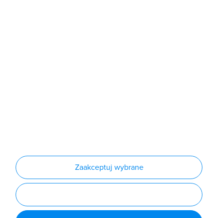
Sklep
Produkty
Producenci
Nowości
Outlet
Informacje
Regulamin
Polityka prywatności
Regulamin usługi newsletter
Zakup urządzeń z czynnikiem chłodniczym
Warunki dostaw
Lista oddziałów
Konfiguratory
Zaakceptuj wybrane
Najczęściej zadawane pytania
RODO