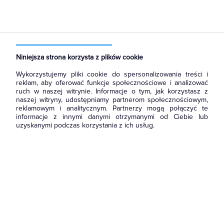
Strona główna
Produkty
Łączniki i gniazda
Ramki, klawisze, plakietki
Plakietki, zaślepki, osłonki do ramek
Niniejsza strona korzysta z plików cookie
Wykorzystujemy pliki cookie do spersonalizowania treści i
reklam, aby oferować funkcje społecznościowe i analizować
ruch w naszej witrynie. Informacje o tym, jak korzystasz z
naszej witryny, udostępniamy partnerom społecznościowym,
reklamowym i analitycznym. Partnerzy mogą połączyć te
informacje z innymi danymi otrzymanymi od Ciebie lub
uzyskanymi podczas korzystania z ich usług.