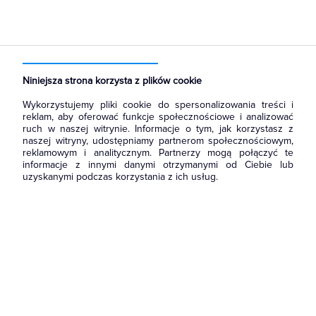
Strona główna
Produkty
Łączniki i gniazda
Puszki instalacyjne
Puszki natynkowe dedykowane do osprzętu
Niniejsza strona korzysta z plików cookie
Wykorzystujemy pliki cookie do spersonalizowania treści i
reklam, aby oferować funkcje społecznościowe i analizować
ruch w naszej witrynie. Informacje o tym, jak korzystasz z
naszej witryny, udostępniamy partnerom społecznościowym,
reklamowym i analitycznym. Partnerzy mogą połączyć te
informacje z innymi danymi otrzymanymi od Ciebie lub
uzyskanymi podczas korzystania z ich usług.