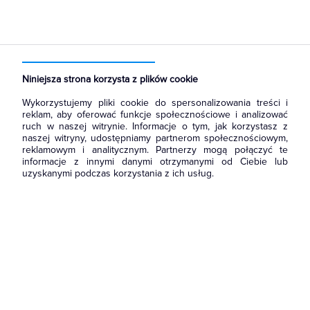
Strona główna
Produkty
Łączniki i gniazda
Puszki instalacyjne
Puszki natynkowe dedykowane do osprzętu
Niniejsza strona korzysta z plików cookie
Wykorzystujemy pliki cookie do spersonalizowania treści i
reklam, aby oferować funkcje społecznościowe i analizować
ruch w naszej witrynie. Informacje o tym, jak korzystasz z
naszej witryny, udostępniamy partnerom społecznościowym,
reklamowym i analitycznym. Partnerzy mogą połączyć te
informacje z innymi danymi otrzymanymi od Ciebie lub
uzyskanymi podczas korzystania z ich usług.