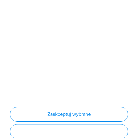
Sklep
Produkty
Producenci
Nowości
Outlet
Informacje
Regulamin
Polityka prywatności
Regulamin usługi newsletter
Zakup urządzeń z czynnikiem chłodniczym
Warunki dostaw
Lista oddziałów
Konfiguratory
Zaakceptuj wybrane
Najczęściej zadawane pytania
RODO