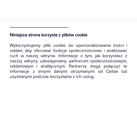
Strona główna
Produkty
Łączniki i gniazda
Ramki, klawisze, plakietki
Plakietki, zaślepki, osłonki do ramek
Niniejsza strona korzysta z plików cookie
Wykorzystujemy pliki cookie do spersonalizowania treści i
reklam, aby oferować funkcje społecznościowe i analizować
ruch w naszej witrynie. Informacje o tym, jak korzystasz z
naszej witryny, udostępniamy partnerom społecznościowym,
reklamowym i analitycznym. Partnerzy mogą połączyć te
informacje z innymi danymi otrzymanymi od Ciebie lub
uzyskanymi podczas korzystania z ich usług.