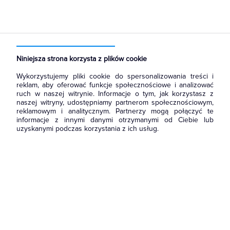
Strona główna
Produkty
Łączniki i gniazda
Ramki, klawisze, plakietki
Plakietki, zaślepki, osłonki do ramek
Niniejsza strona korzysta z plików cookie
Wykorzystujemy pliki cookie do spersonalizowania treści i
reklam, aby oferować funkcje społecznościowe i analizować
ruch w naszej witrynie. Informacje o tym, jak korzystasz z
naszej witryny, udostępniamy partnerom społecznościowym,
reklamowym i analitycznym. Partnerzy mogą połączyć te
informacje z innymi danymi otrzymanymi od Ciebie lub
uzyskanymi podczas korzystania z ich usług.