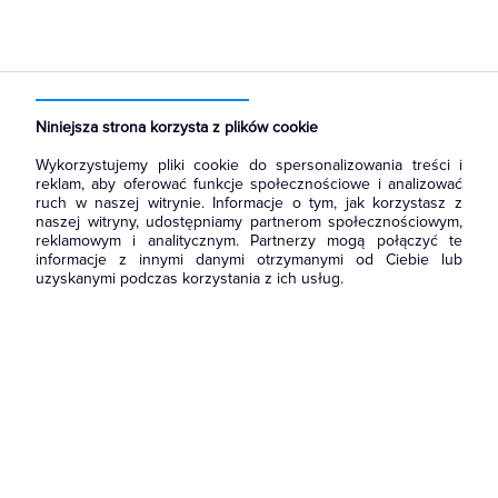
Strona główna
Produkty
Łączniki i gniazda
Ramki, klawisze, plakietki
Klawisze
Niniejsza strona korzysta z plików cookie
Wykorzystujemy pliki cookie do spersonalizowania treści i
reklam, aby oferować funkcje społecznościowe i analizować
ruch w naszej witrynie. Informacje o tym, jak korzystasz z
naszej witryny, udostępniamy partnerom społecznościowym,
reklamowym i analitycznym. Partnerzy mogą połączyć te
informacje z innymi danymi otrzymanymi od Ciebie lub
uzyskanymi podczas korzystania z ich usług.