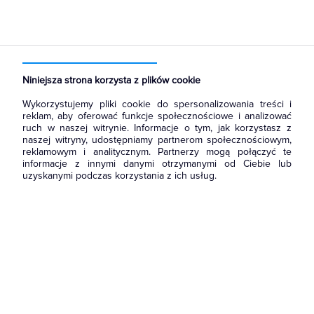
Strona główna
Produkty
Łączniki i gniazda
Ramki, klawisze, plakietki
Klawisze
Niniejsza strona korzysta z plików cookie
Wykorzystujemy pliki cookie do spersonalizowania treści i
reklam, aby oferować funkcje społecznościowe i analizować
ruch w naszej witrynie. Informacje o tym, jak korzystasz z
naszej witryny, udostępniamy partnerom społecznościowym,
reklamowym i analitycznym. Partnerzy mogą połączyć te
informacje z innymi danymi otrzymanymi od Ciebie lub
uzyskanymi podczas korzystania z ich usług.