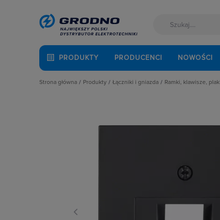
PRODUKTY
PRODUCENCI
NOWOŚCI
Strona główna
Produkty
Łączniki i gniazda
Ramki, klawisze, plak
Akcesoria montażowe
Akcesoria
Klawisze
Aparatura i automatyka
Gniazda
Plakietki, zaśle
Automatyka Budynkowa
Łączniki instalacyjne
Ramki
Baterie, akumulatory
Osprzęt M45
Fotowoltaika
Przyciski
Kable i przewody
Puszki instalacyjne
Kuchnia i łazienka
Ramki, klawisze, plakietki
Łączniki i gniazda
Ściemniacze
Narzędzia i mierniki
Słupki i kolumny zasilające
Ochrona odgromowa
Termostaty i regulatory
Odzież ochronna i BHP
Osprzęt siłowy, przenośny
Oświetlenie
Pompy ciepła
Prowadzenie kabli
Rozdzielnice i obudowy
Sieci zewnętrzne
Stacje ładowania