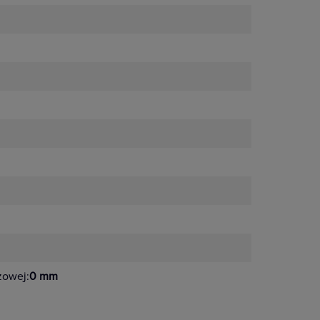
żowej:
0 mm