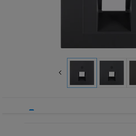
Systemy bezpieczeństwa
Systemy HVAC
Technika grzewcza
Technika instalacyjna