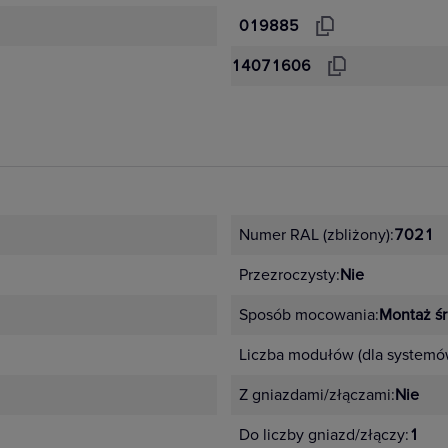
019885
14071606
Numer RAL (zbliżony):
7021
Przezroczysty:
Nie
Sposób mocowania:
Montaż ś
Liczba modułów (dla system
Z gniazdami/złączami:
Nie
Do liczby gniazd/złączy:
1