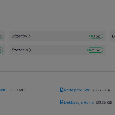
Józefów
Ł
ZT
3 SZT
Szczecin
ZT
21 SZT
ktu)
Karta produktu
(55.7 MB)
(259.26 KB)
Deklaracja RoHS
(33.35 KB)