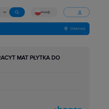
Polski


Język
Oddziały

ACYT MAT PŁYTKA DO