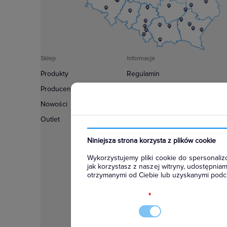
Sklep
Informacje
Produkty
Regulamin
Producenci
Polityka prywatności
Nowości
Regulamin usługi newsletter
Outlet
Zakup urządzeń z czynnikiem c
Warunki dostaw
Niniejsza strona korzysta z plików cookie
Lista oddziałów
Wykorzystujemy pliki cookie do spersonalizo
Konfiguratory
jak korzystasz z naszej witryny, udostępni
otrzymanymi od Ciebie lub uzyskanymi podcz
Najczęściej zadawane pytania
RODO
*