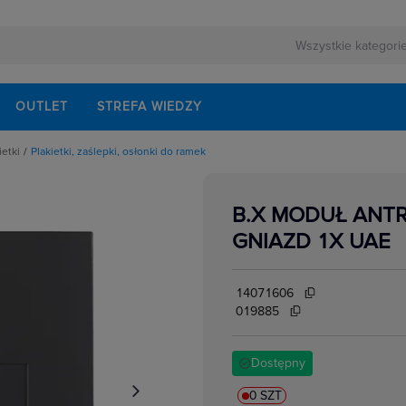
OUTLET
STREFA WIEDZY
ietki
Plakietki, zaślepki, osłonki do ramek
pki, osłonki do ramek
B.X MODUŁ ANTR
GNIAZD 1X UAE
14071606
019885
Dostępny
0 SZT