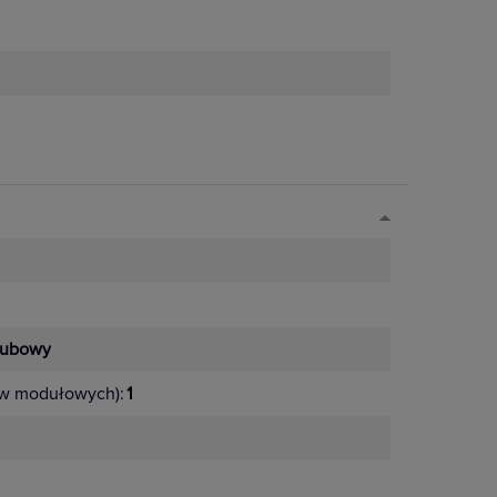
rubowy
ów modułowych):
1