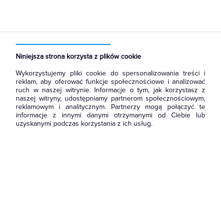
Strona główna
Produkty
Łączniki i gniazda
Ramki, klawisze, plakietki
Plakietki, zaślepki, osłonki do ramek
Niniejsza strona korzysta z plików cookie
Wykorzystujemy pliki cookie do spersonalizowania treści i
reklam, aby oferować funkcje społecznościowe i analizować
ruch w naszej witrynie. Informacje o tym, jak korzystasz z
naszej witryny, udostępniamy partnerom społecznościowym,
reklamowym i analitycznym. Partnerzy mogą połączyć te
informacje z innymi danymi otrzymanymi od Ciebie lub
uzyskanymi podczas korzystania z ich usług.