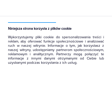
Strona główna
Produkty
Łączniki i gniazda
Ramki, klawisze, plakietki
Klawisze
Niniejsza strona korzysta z plików cookie
Wykorzystujemy pliki cookie do spersonalizowania treści i
reklam, aby oferować funkcje społecznościowe i analizować
ruch w naszej witrynie. Informacje o tym, jak korzystasz z
naszej witryny, udostępniamy partnerom społecznościowym,
reklamowym i analitycznym. Partnerzy mogą połączyć te
informacje z innymi danymi otrzymanymi od Ciebie lub
uzyskanymi podczas korzystania z ich usług.