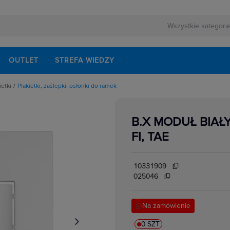
OUTLET
STREFA WIEDZY
ietki
Plakietki, zaślepki, osłonki do ramek
pki, osłonki do ramek
B.X MODUŁ BIAŁY
FI, TAE
10331909
025046
Na zamówienie
0 SZT