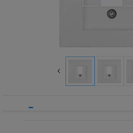
Systemy HVAC
Technika grzewcza
Technika instalacyjna