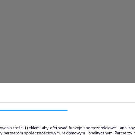
hłodniczym
wania treści i reklam, aby oferować funkcje społecznościowe i analizow
amy partnerom społecznościowym, reklamowym i analitycznym. Partnerzy 