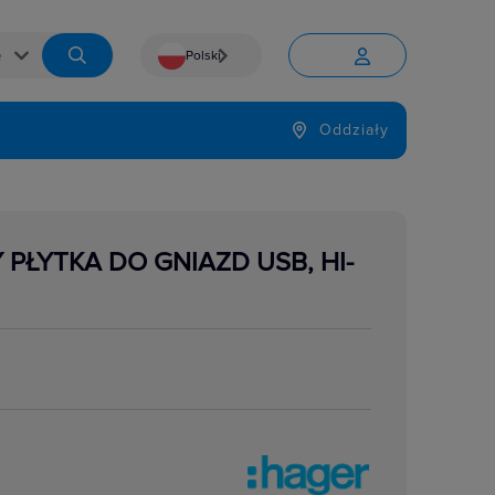
Polski


Język
Oddziały

 PŁYTKA DO GNIAZD USB, HI-