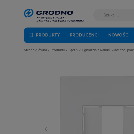
PRODUKTY
PRODUCENCI
NOWOŚCI
Strona główna
Produkty
Łączniki i gniazda
Ramki, klawisze, plak
Akcesoria montażowe
Akcesoria
Klawisze
Aparatura i automatyka
Gniazda
Plakietki, zaśle
Automatyka Budynkowa
Łączniki instalacyjne
Ramki
Baterie, akumulatory
Osprzęt M45
Fotowoltaika
Przyciski
Kable i przewody
Puszki instalacyjne
Łączniki i gniazda
Ramki, klawisze, plakietki
Narzędzia i mierniki
Ściemniacze
Ochrona odgromowa
Słupki i kolumny zasilające
Odzież ochronna i BHP
Termostaty i regulatory
Osprzęt siłowy, przenośny
Oświetlenie
Pompy ciepła
Prowadzenie kabli
Rozdzielnice i obudowy
Sieci zewnętrzne
Stacje ładowania
Systemy bezpieczeństwa