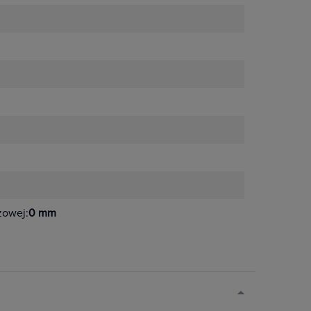
żowej:
0 mm