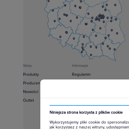
Sklep
Informacje
Produkty
Regulamin
Producenci
Polityka prywatności
Nowości
Regulamin usługi newsletter
Outlet
Zakup urządzeń z czynnikiem c
Warunki dostaw
Niniejsza strona korzysta z plików cookie
Lista oddziałów
Wykorzystujemy pliki cookie do spersonalizo
Konfiguratory
jak korzystasz z naszej witryny, udostępni