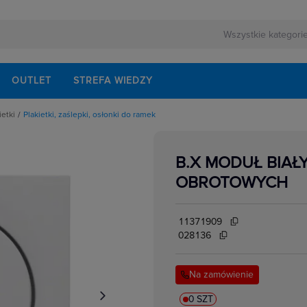
OUTLET
STREFA WIEDZY
ietki
Plakietki, zaślepki, osłonki do ramek
pki, osłonki do ramek
B.X MODUŁ BIAŁ
OBROTOWYCH
11371909
028136
Na zamówienie
0 SZT