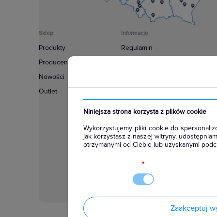
Sklep
Informacje
Produkty
Regulamin
Producenci
Polityka prywatności
Nowości
Regulamin usługi newsletter
Outlet
Zakup urządzeń z czynnikiem c
Warunki dostaw
Niniejsza strona korzysta z plików cookie
Lista oddziałów
Wykorzystujemy pliki cookie do spersonalizo
Konfiguratory
jak korzystasz z naszej witryny, udostępni
otrzymanymi od Ciebie lub uzyskanymi podcz
Najczęściej zadawane pytania
RODO
*
Zaakceptuj w