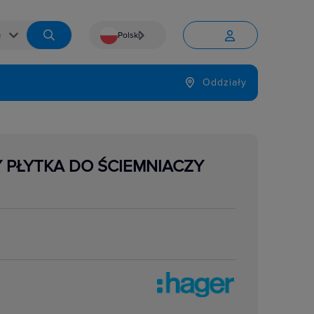
Polski


Język
Oddziały

Y PŁYTKA DO ŚCIEMNIACZY