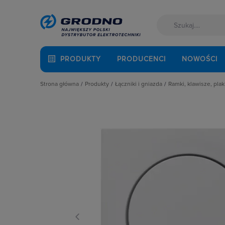
PRODUKTY
PRODUCENCI
NOWOŚCI
Strona główna
Produkty
Łączniki i gniazda
Ramki, klawisze, plak
Akcesoria montażowe
Akcesoria
Klawisze
Aparatura i automatyka
Gniazda
Plakietki, zaśle
Automatyka Budynkowa
Łączniki instalacyjne
Ramki
Baterie, akumulatory
Osprzęt M45
Fotowoltaika
Przyciski
Kable i przewody
Puszki instalacyjne
Łączniki i gniazda
Ramki, klawisze, plakietki
Narzędzia i mierniki
Ściemniacze
Ochrona odgromowa
Słupki i kolumny zasilające
Odzież ochronna i BHP
Termostaty i regulatory
Osprzęt siłowy, przenośny
Oświetlenie
Pompy ciepła
Prowadzenie kabli
Rozdzielnice i obudowy
Sieci zewnętrzne
Stacje ładowania
Systemy bezpieczeństwa