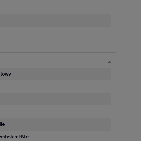
towy
ie
ymbolami:
Nie