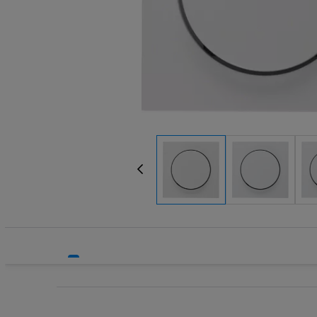
Systemy HVAC
Technika grzewcza
Technika instalacyjna